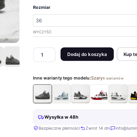
Rozmiar
WYCZYŚĆ
ilość
Dodaj do koszyka
Kup t
Buty
NIKE
Air
Jordan
Inne warianty tego modelu:
Szary
6 wariantów
4
Retro
Wet
Cement
szare
FQ7928-
Wysyłka w 48h
001
Bezpieczne płatności
Zwrot 14 dni
info@lumin