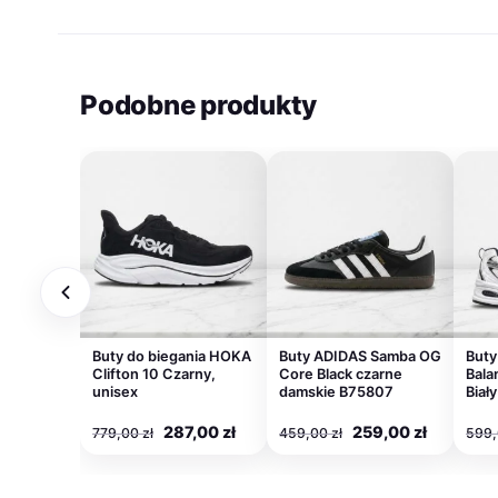
Podobne produkty
Buty do biegania HOKA
Buty ADIDAS Samba OG
Buty
Clifton 10 Czarny,
Core Black czarne
Bal
unisex
damskie B75807
Biały
Pierwotna
Aktualna
Pierwotna
Aktualn
287,00
zł
259,00
zł
779,00
zł
459,00
zł
599
cena
cena
cena
cena
wynosiła:
wynosi:
wynosiła:
wynosi: