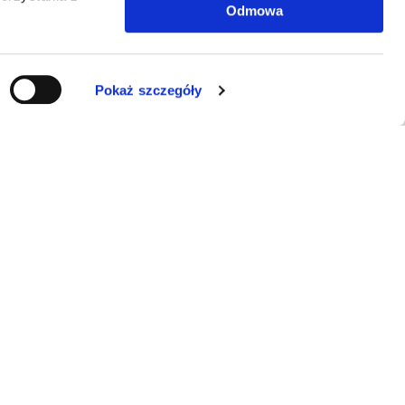
Odmowa
Pokaż szczegóły
KONTAKT
ERRAL Sp. z o.o.
E-mail:
info@luminarte24.pl
Tel.:
+48 792 657 084
NIP: 5273058751
KRS: 0001038822