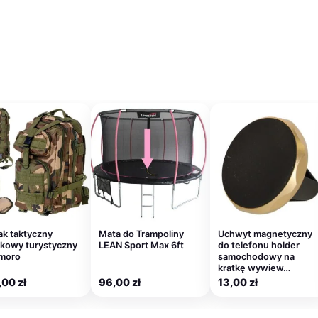
ł.
599,00 zł.
287,00 zł.
569,00 zł.
269,00 zł.
799,00 zł.
2
ak taktyczny
Mata do Trampoliny
Uchwyt magnetyczny
kowy turystyczny
LEAN Sport Max 6ft
do telefonu holder
moro
samochodowy na
kratkę wywiew…
,00
zł
96,00
zł
13,00
zł