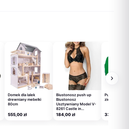
87,00 zł.
1
285,00 zł.
759,00 zł.
275,00 zł.
55
655,00 zł.
Domek dla lalek
Biustonosz push up
Pufa worek s
drewniany mebelki
Biustonosz
zielony-szary
80cm
Usztywniany Model V-
8261 Castle in…
555,00
zł
184,00
zł
339,00
zł