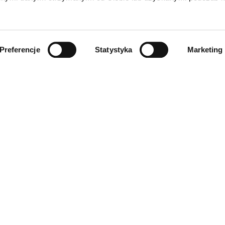
Preferencje
Statystyka
Marketing
INFORMACJE
SKLEP
Regulamin
Wszystkie produkty
Polityka prywatności
Dla zwierząt
Polityka cookies
Dom
Klauzula informacyjna RODO
Dziecięce