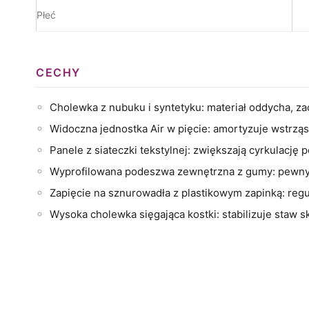
Płeć
CECHY
Cholewka z nubuku i syntetyku: materiał oddycha, z
Widoczna jednostka Air w pięcie: amortyzuje wstrzą
Panele z siateczki tekstylnej: zwiększają cyrkulację
Wyprofilowana podeszwa zewnętrzna z gumy: pewny ch
Zapięcie na sznurowadła z plastikowym zapinką: reg
Wysoka cholewka sięgająca kostki: stabilizuje staw