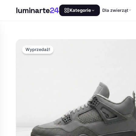
luminarte
24
Dla zwierząt
Kategorie
Przejdź
do
treści
Wyprzedaż!