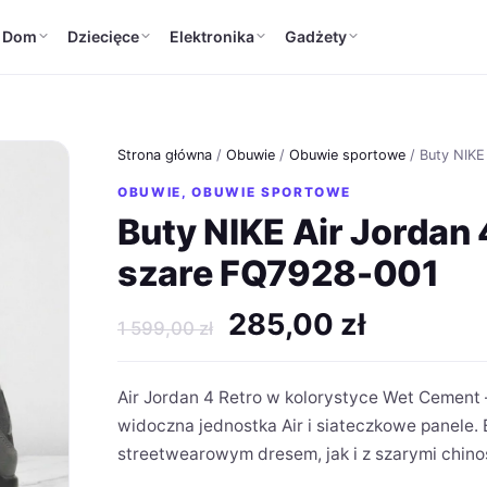
Dom
Dziecięce
Elektronika
Gadżety
Strona główna
/
Obuwie
/
Obuwie sportowe
/ Buty NIKE
OBUWIE
,
OBUWIE SPORTOWE
Buty NIKE Air Jordan
szare FQ7928-001
Pierwotna
Aktualn
285,00
zł
1 599,00
zł
cena
cena
wynosiła:
wynosi:
Air Jordan 4 Retro w kolorystyce Wet Cemen
1
285,00 z
widoczna jednostka Air i siateczkowe panele.
599,00 zł.
streetwearowym dresem, jak i z szarymi chino