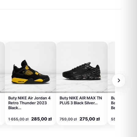
Buty NIKE Air Jordan 4
Buty NIKE AIR MAX TN
Buty unisex 
Retro Thunder 2023
PLUS 3 Black Silver…
Balance 530
Black…
Beige Beżow
ktualna
Pierwotna
Aktualna
Pierwotna
Aktualna
Pi
285,00
zł
275,00
zł
28
1 655,00
zł
759,00
zł
559,00
zł
ena
cena
cena
cena
cena
ce
ynosi:
wynosiła:
wynosi:
wynosiła:
wynosi:
wy