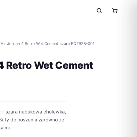
 Air Jordan 4 Retro Wet Cement szare FQ7928-001
 4 Retro Wet Cement
a
t — szara nubukowa cholewka,
ł.
 Buty do noszenia zarówno ze
sami.