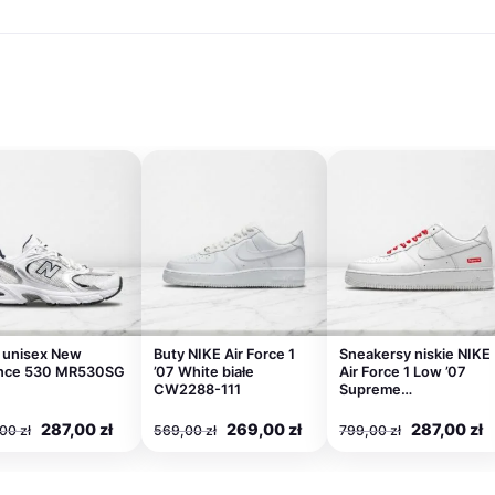
 unisex New
Buty NIKE Air Force 1
Sneakersy niskie NIKE
ance 530 MR530SG
’07 White białe
Air Force 1 Low ’07
CW2288-111
Supreme…
a
Pierwotna
Aktualna
Pierwotna
Aktualna
Pierwotna
A
287,00
zł
269,00
zł
287,00
zł
,00
zł
569,00
zł
799,00
zł
cena
cena
cena
cena
cena
c
wynosiła:
wynosi:
wynosiła:
wynosi:
wynosiła:
w