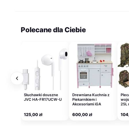
779,00 zł.
287,00 zł.
459,00 zł.
259,00 z
Polecane dla Ciebie
Słuchawki douszne
Drewniana Kuchnia z
Plec
JVC HA-FR17UCW-U
Piekarnikiem i
wojs
Akcesoriami iGA
25L 
125,00
zł
600,00
zł
104