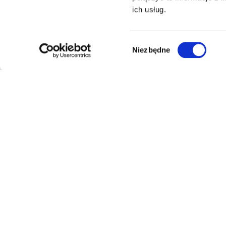
ich usług.
Wybór
Niezbędne
zgody
luminarte
24
Multistore z szerokim asortymentem w kilkunastu
kategoriach — elektronika, dom, ogród, moda,
sport, dla dzieci i zwierząt. Wygodne zakupy w
jednym miejscu, z jedną dostawą.