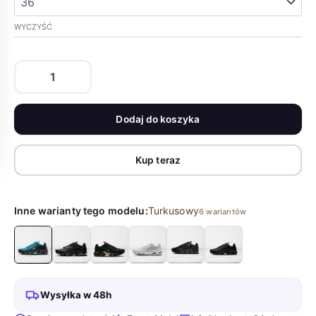
WYCZYŚĆ
ilość
Buty
NIKE
AIR
Dodaj do koszyka
MAX
PLUS
TN
Kup teraz
LIGHT
RETRO
Turkusowe
DM0032-
Inne warianty tego modelu:
Turkusowy
6 wariantów
401
Wysyłka w 48h