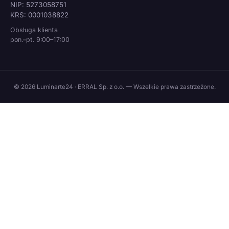
NIP: 5273058751
KRS: 0001038822
Obsługa klienta
pon.–pt. 9:00–17:00
© 2026 Luminarte24 · ERRAL Sp. z o.o. — Wszelkie prawa zastrzeżone.