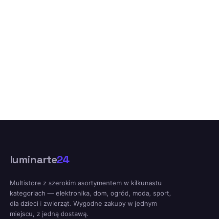
luminarte
24
Multistore z szerokim asortymentem w kilkunastu
kategoriach — elektronika, dom, ogród, moda, sport,
dla dzieci i zwierząt. Wygodne zakupy w jednym
miejscu, z jedną dostawą.