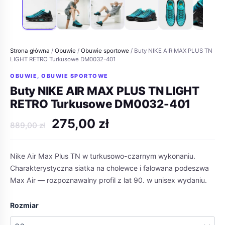
Strona główna
/
Obuwie
/
Obuwie sportowe
/ Buty NIKE AIR MAX PLUS TN
LIGHT RETRO Turkusowe DM0032-401
OBUWIE
,
OBUWIE SPORTOWE
Buty NIKE AIR MAX PLUS TN LIGHT
RETRO Turkusowe DM0032-401
Pierwotna
Aktualna
275,00
zł
889,00
zł
cena
cena
wynosiła:
wynosi:
Nike Air Max Plus TN w turkusowo-czarnym wykonaniu.
889,00 zł.
275,00 zł.
Charakterystyczna siatka na cholewce i falowana podeszwa
Max Air — rozpoznawalny profil z lat 90. w unisex wydaniu.
Rozmiar