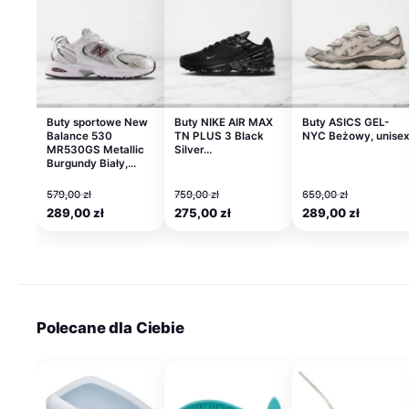
Buty sportowe New
Buty NIKE AIR MAX
Buty ASICS GEL-
Balance 530
TN PLUS 3 Black
NYC Beżowy, unise
MR530GS Metallic
Silver…
Burgundy Biały,…
579,00
zł
759,00
zł
659,00
zł
Pierwotna
Aktualna
Pierwotna
Aktualna
Pierwotna
Aktualn
289,00
zł
275,00
zł
289,00
zł
cena
cena
cena
cena
cena
cena
wynosiła:
wynosi:
wynosiła:
wynosi:
wynosiła:
wynosi:
579,00 zł.
289,00 zł.
759,00 zł.
275,00 zł.
659,00 zł.
289,00 
Polecane dla Ciebie