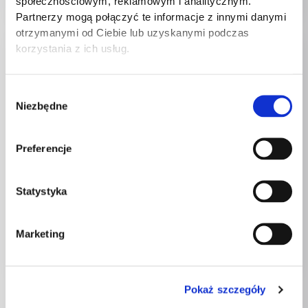
społecznościowym, reklamowym i analitycznym.
Partnerzy mogą połączyć te informacje z innymi danymi
otrzymanymi od Ciebie lub uzyskanymi podczas
korzystania z ich usług.
Wybór
Niezbędne
zgody
Preferencje
Akcesoria ogrodowe
Akcesoria ogrodowe
Pojemnik zbiornik na
Pokrowiec osłona na grilla
Statystyka
deszczówkę z kranem
ogrodowego etui
beczka na wodę deszczową
wodoodporne 90 x 50 x 94
składana 500 litrów
cm
Marketing
419,00
zł
57,00
zł
Pokaż szczegóły