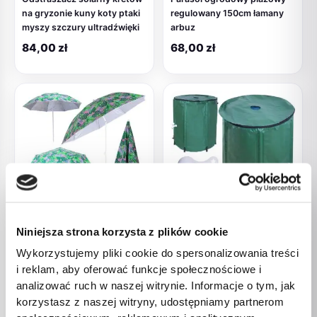
na gryzonie kuny koty ptaki
regulowany 150cm łamany
myszy szczury ultradźwięki
arbuz
84,00
zł
68,00
zł
Akcesoria ogrodowe
Akcesoria ogrodowe
Niniejsza strona korzysta z plików cookie
Parasol ogrodowy plażowy
Pojemnik zbiornik na
Wykorzystujemy pliki cookie do spersonalizowania treści
regulowany 150cm łamany
deszczówkę z kranem
i reklam, aby oferować funkcje społecznościowe i
liście
beczka na wodę deszczową
analizować ruch w naszej witrynie. Informacje o tym, jak
składana 200 litrów
68,00
zł
korzystasz z naszej witryny, udostępniamy partnerom
239,00
zł