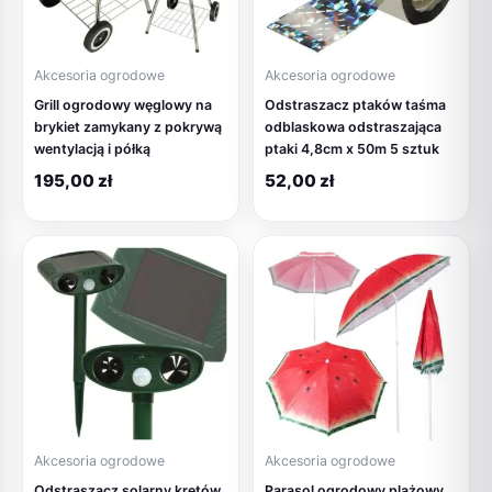
Akcesoria ogrodowe
Akcesoria ogrodowe
Grill ogrodowy węglowy na
Odstraszacz ptaków taśma
brykiet zamykany z pokrywą
odblaskowa odstraszająca
wentylacją i półką
ptaki 4,8cm x 50m 5 sztuk
195,00
zł
52,00
zł
Akcesoria ogrodowe
Akcesoria ogrodowe
Odstraszacz solarny kretów
Parasol ogrodowy plażowy