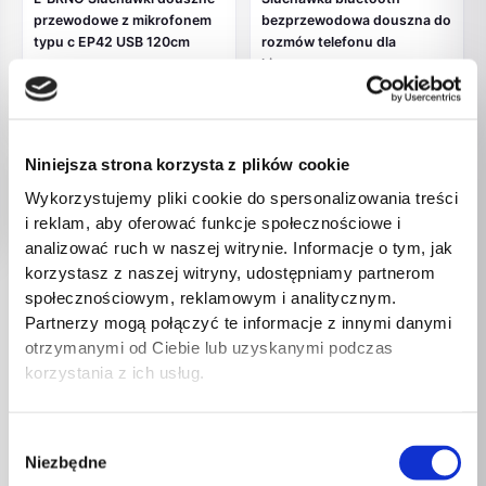
przewodowe z mikrofonem
bezprzewodowa douszna do
typu c EP42 USB 120cm
rozmów telefonu dla
czarne
kierowcy
25,00
zł
69,00
zł
Niniejsza strona korzysta z plików cookie
Wykorzystujemy pliki cookie do spersonalizowania treści
i reklam, aby oferować funkcje społecznościowe i
analizować ruch w naszej witrynie. Informacje o tym, jak
korzystasz z naszej witryny, udostępniamy partnerom
BRAK W
społecznościowym, reklamowym i analitycznym.
MAGAZYNIE
Partnerzy mogą połączyć te informacje z innymi danymi
otrzymanymi od Ciebie lub uzyskanymi podczas
Elektronika
korzystania z ich usług.
Zestaw do karaoke 2
mikrofony + głośnik
Wybór
przenośny BLUETOOTH USB
Niezbędne
zgody
LED beżowy