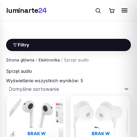
luminarte
24
Przejdź
do
treści
Filtry
Strona główna
/
Elektronika
/ Sprzęt audio
Sprzęt audio
Wyświetlanie wszystkich wyników: 5
BRAK W
BRAK W