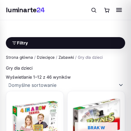
luminarte
24
Przejdź
do
treści
Filtry
Strona główna
/
Dziecięce
/
Zabawki
/ Gry dla dzieci
Gry dla dzieci
Wyświetlanie 1–12 z 46 wyników
BRAK W