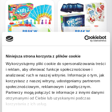
BRAK W
BRAK W
MAGAZYNIE
MAGAZYNIE
Dziecięce
Dziecięce
Niniejsza strona korzysta z plików cookie
ALEXANDER Nie Śmiej Się!
ALEXANDER Potwory i
Junior Mini gra planszowa
Stwory gra zręcznościowa
Wykorzystujemy pliki cookie do spersonalizowania treści
3+
5+
i reklam, aby oferować funkcje społecznościowe i
25,00
zł
40,00
zł
analizować ruch w naszej witrynie. Informacje o tym, jak
korzystasz z naszej witryny, udostępniamy partnerom
społecznościowym, reklamowym i analitycznym.
Partnerzy mogą połączyć te informacje z innymi danymi
otrzymanymi od Ciebie lub uzyskanymi podczas
korzystania z ich usług.