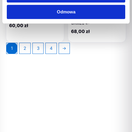
Dziecięce
Dziecięce
ALEXANDER Szachy gra
Curling gra planszowa
Odmowa
planszowa 5+
zręcznościowa LUCRUM
GAMES 4+
60,00
zł
68,00
zł
1
2
3
4
→