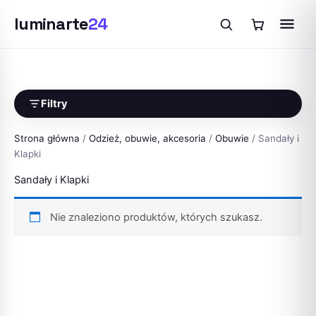
luminarte
24
Przejdź
do
treści
Filtry
Strona główna
/
Odzież, obuwie, akcesoria
/
Obuwie
/ Sandały i
Klapki
Sandały i Klapki
Nie znaleziono produktów, których szukasz.