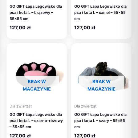
GO GIFT Łapa Legowisko dla
GO GIFT Łapa Legowisko dla
psa i kota L – brązowy –
psa i kota L – camel – 55×55
55×55 cm
cm
127,00
zł
127,00
zł
BRAK W
BRAK W
MAGAZYNIE
MAGAZYNIE
Dla zwierząt
Dla zwierząt
GO GIFT Łapa Legowisko dla
GO GIFT Łapa Legowisko dla
psa i kota L – czarno-różowy
psa i kota L – szary – 55×55
– 55×55 cm
cm
127,00
zł
127,00
zł