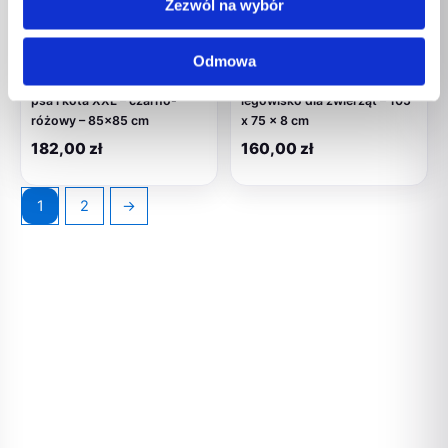
Zezwól na wybór
Dla zwierząt
Dla zwierząt
Odmowa
GO GIFT Łapa Legowisko dla
GO GIFT Rex grafit XXL –
psa i kota XXL – czarno-
legowisko dla zwierząt – 105
różowy – 85×85 cm
x 75 x 8 cm
182,00
zł
160,00
zł
1
2
→