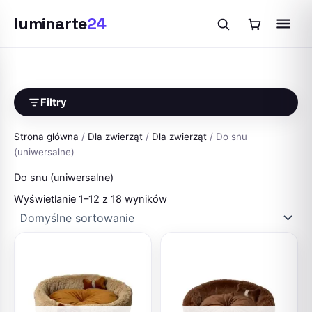
luminarte
24
Przejdź
do
treści
Filtry
Strona główna
/
Dla zwierząt
/
Dla zwierząt
/ Do snu
(uniwersalne)
Do snu (uniwersalne)
Wyświetlanie 1–12 z 18 wyników