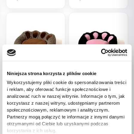
BRAK W
BRAK W
MAGAZYNIE
MAGAZYNIE
Niniejsza strona korzysta z plików cookie
Dla zwierząt
Dla zwierząt
GO GIFT Łapa Legowisko dla
GO GIFT Łapa Legowisko dla
Wykorzystujemy pliki cookie do spersonalizowania treści
psa i kota XL – brązowy –
psa i kota XL – czarno-
i reklam, aby oferować funkcje społecznościowe i
75×75 cm
różowy – 75×75 cm
analizować ruch w naszej witrynie. Informacje o tym, jak
158,00
zł
158,00
zł
korzystasz z naszej witryny, udostępniamy partnerom
społecznościowym, reklamowym i analitycznym.
Partnerzy mogą połączyć te informacje z innymi danymi
otrzymanymi od Ciebie lub uzyskanymi podczas
korzystania z ich usług.