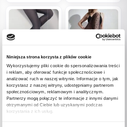
BRAK W
MAGAZYNIE
Niniejsza strona korzysta z plików cookie
Bielizna damska
Bielizna damska
Wykorzystujemy pliki cookie do spersonalizowania treści
i reklam, aby oferować funkcje społecznościowe i
Rajstopy Model Marcela 40
Rajstopy Model Melania 20
DEN Navy – Livia Corsetti
Nero – Annes
analizować ruch w naszej witrynie. Informacje o tym, jak
Fashion
korzystasz z naszej witryny, udostępniamy partnerom
26,00
zł
50,00
zł
społecznościowym, reklamowym i analitycznym.
Partnerzy mogą połączyć te informacje z innymi danymi
otrzymanymi od Ciebie lub uzyskanymi podczas
korzystania z ich usług.