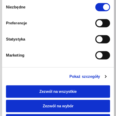
Wybór
Niezbędne
zgody
BRAK W
BRAK W
MAGAZYNIE
MAGAZYNIE
Preferencje
Bielizna damska
Bielizna damska
Statystyka
Rajstopy Model Mishim 20
Rajstopy Model Nashmiri 15
DEN Nero – Livia Corsetti
DEN Poudre – Livia Corsetti
Fashion
Fashion
Marketing
50,00
zł
33,00
zł
Pokaż szczegóły
Zezwól na wszystkie
BRAK W
Zezwól na wybór
MAGAZYNIE