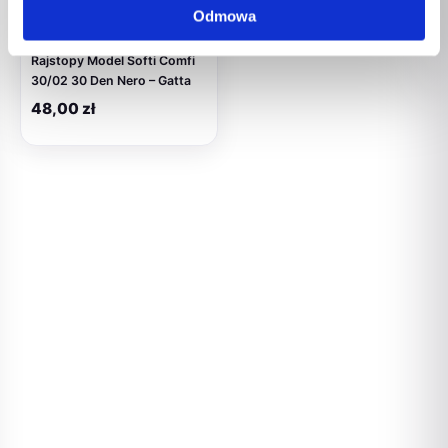
Odmowa
Bielizna damska
Rajstopy Model Softi Comfi
30/02 30 Den Nero – Gatta
48,00
zł