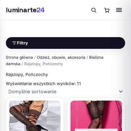
luminarte
24
Przejdź
do
treści
Filtry
Strona główna
/
Odzież, obuwie, akcesoria
/
Bielizna
damska
/ Rajstopy, Pończochy
Rajstopy, Pończochy
Wyświetlanie wszystkich wyników: 11