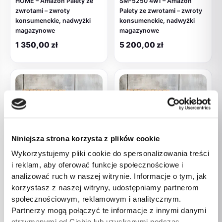
HOME – Amazon Palety ze
SM-5250 4w1 – Amazon
zwrotami – zwroty
Palety ze zwrotami – zwroty
konsumenckie, nadwyżki
konsumenckie, nadwyżki
magazynowe
magazynowe
1 350,00
zł
5 200,00
zł
Niniejsza strona korzysta z plików cookie
Wykorzystujemy pliki cookie do spersonalizowania treści
i reklam, aby oferować funkcje społecznościowe i
Dom
Dom
analizować ruch w naszej witrynie. Informacje o tym, jak
440 szt x Plecaki dziecięce z
850 szt – Szczotka do WC –
korzystasz z naszej witryny, udostępniamy partnerom
bohaterami z bajek MIX –
Amazon Palety ze zwrotami –
społecznościowym, reklamowym i analitycznym.
Amazon Palety ze zwrotami –
zwroty konsumenckie,
Partnerzy mogą połączyć te informacje z innymi danymi
zwroty konsumenckie,
nadwyżki magazynowe