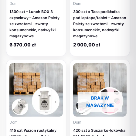
Dom
Dom
1300 szt – Lunch BOX 3
300 szt x Taca podkładka
częściowy – Amazon Palety
pod laptopa/tablet – Amazon
ze zwrotami – zwroty
Palety ze zwrotami – zwroty
konsumenckie, nadwyżki
konsumenckie, nadwyżki
magazynowe
magazynowe
6 370,00
zł
2 900,00
zł
BRAK W
MAGAZYNIE
Dom
Dom
415 szt Wazon rustykalny
420 szt x Suszarko-lokówka