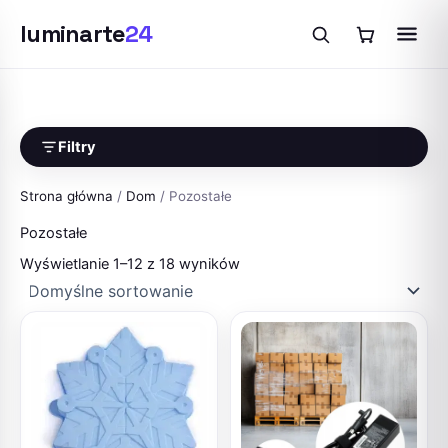
luminarte
24
Przejdź
do
treści
Filtry
Strona główna
/
Dom
/ Pozostałe
Pozostałe
Wyświetlanie 1–12 z 18 wyników