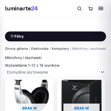
luminarte
24
Przejdź
do
treści
Filtry
Strona główna
/
Elektronika
/
Komputery
/ Mikrofony i słuchawki
Mikrofony i słuchawki
Wyświetlanie 1–12 z 18 wyników
BRAK W
BRAK W