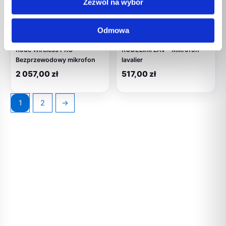
Zezwól na wybór
MAGAZYNIE
MAGAZYNIE
Odmowa
Elektronika
Elektronika
Rode Wireless PRO –
RODELink LAV – Mikrofon
Bezprzewodowy mikrofon
lavalier
2 057,00
zł
517,00
zł
1
2
→