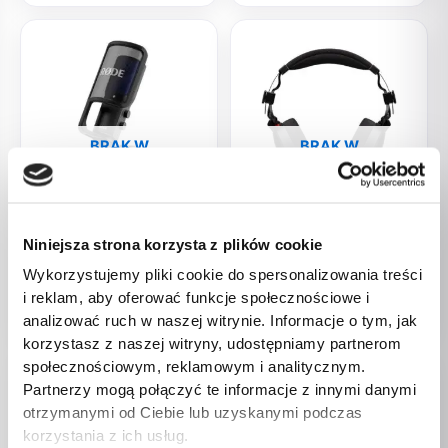
BRAK W
BRAK W
MAGAZYNIE
MAGAZYNIE
Elektronika
Elektronika
Niniejsza strona korzysta z plików cookie
RODE NT-USB+ – Mikrofon
RODE NTH-100 Headphones
Pojemnościowy USB
Wykorzystujemy pliki cookie do spersonalizowania treści
783,00
zł
i reklam, aby oferować funkcje społecznościowe i
993,00
zł
analizować ruch w naszej witrynie. Informacje o tym, jak
korzystasz z naszej witryny, udostępniamy partnerom
społecznościowym, reklamowym i analitycznym.
Partnerzy mogą połączyć te informacje z innymi danymi
otrzymanymi od Ciebie lub uzyskanymi podczas
korzystania z ich usług.