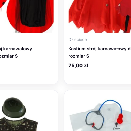
Dziecięce
ój karnawałowy
Kostium strój karnawałowy d
ozmiar S
rozmiar S
75,00
zł