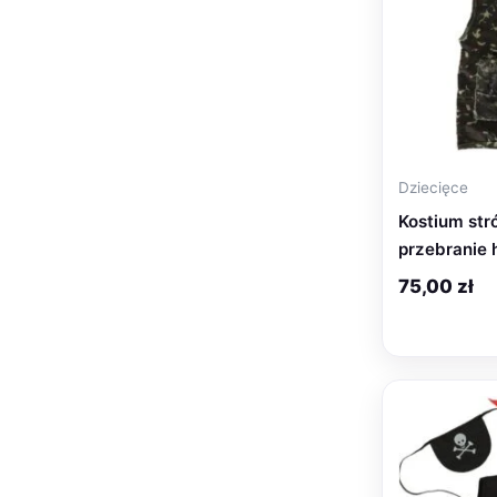
Dziecięce
Kostium str
przebranie h
75,00
zł