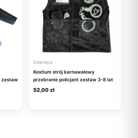
E
Dziecięce
Kostium strój karnawałowy
i zestaw
przebranie policjant zestaw 3-8 lat
52,00
zł