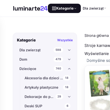
luminarte
24
Dla zwierząt
Kategorie
Przejdź
do
treści
Strona główna
Kategorie
Wszystkie
Stroje karnaw
Dla zwierząt
598
Wyświetlanie
Dom
479
Dziecięce
740
Akcesoria dla dzieci i niemowląt
18
Artykuły plastyczne
18
Dekoracje do pokoju dziecięcego
29
Deski SUP
6