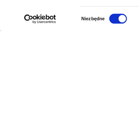
Wybór
Niezbędne
zgody
luminarte
24
Multistore z szerokim asortymentem w kilkunastu
kategoriach — elektronika, dom, ogród, moda,
sport, dla dzieci i zwierząt. Wygodne zakupy w
jednym miejscu, z jedną dostawą.
Bezpieczne płatności
Zwrot 14 dni