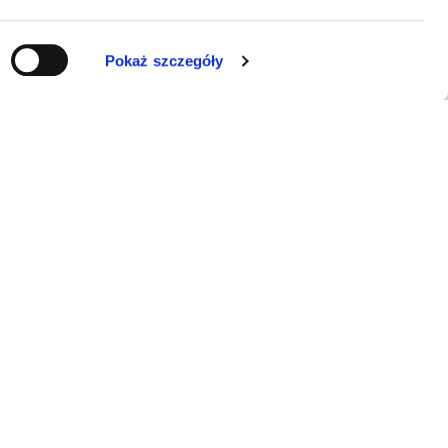
Pokaż szczegóły
KONTAKT
ERRAL Sp. z o.o.
E-mail:
info@luminarte24.pl
Tel.:
+48 792 657 084
NIP: 5273058751
KRS: 0001038822
Obsługa klienta
pon.–pt. 9:00–17:00