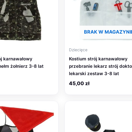
BRAK W MAGAZYNI
Dziecięce
ój karnawałowy
Kostium strój karnawałowy
ełm żołnierz 3-8 lat
przebranie lekarz strój dokto
lekarski zestaw 3-8 lat
45,00
zł