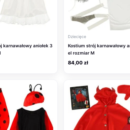
Dziecięce
ój karnawałowy aniołek 3
Kostium strój karnawałowy a
M
el rozmiar M
84,00
zł