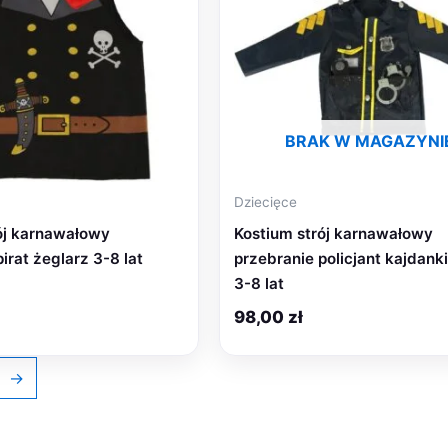
BRAK W MAGAZYNI
Dziecięce
ój karnawałowy
Kostium strój karnawałowy
irat żeglarz 3-8 lat
przebranie policjant kajdank
3-8 lat
98,00
zł
→