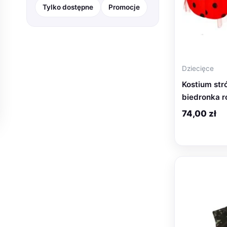
Tylko dostępne
Promocje
Sport
168
Zabawki
830
Zdrowie i Uroda
75
Dziecięce
Kostium str
biedronka r
74,00
zł