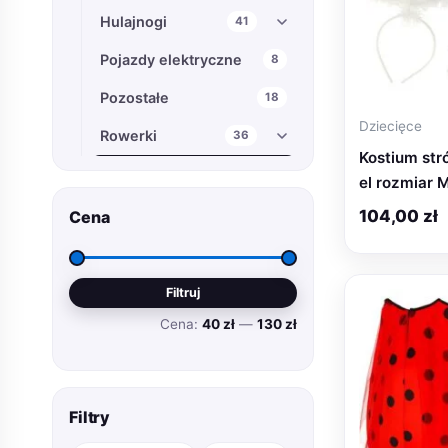
Hulajnogi
41
Pojazdy elektryczne
8
Pozostałe
18
Dziecięce
Rowerki
36
Kostium str
Stroje karnawałowe dla dzieci
18
el rozmiar 
Zabawki
548
104,00
zł
Cena
Elektronika
860
Cena
Cena
Gadżety
21
Filtruj
min
max
Cena:
40 zł
—
130 zł
Motoryzacja
37
Obuwie
79
Odzież, obuwie, akcesoria
927
Filtry
Ogród
46