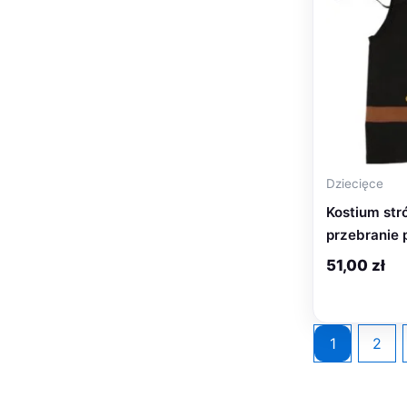
Dziecięce
Kostium str
przebranie p
51,00
zł
1
2