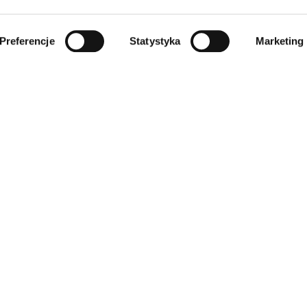
Preferencje
Statystyka
Marketing
INFORMACJE
SKLEP
Regulamin
Wszystkie produkty
Polityka prywatności
Dla zwierząt
Polityka cookies
Dom
Klauzula informacyjna RODO
Dziecięce
Odstąpienie od umowy
Elektronika