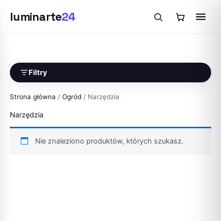
luminarte
24
Przejdź
do
treści
Filtry
Strona główna
/
Ogród
/ Narzędzia
Narzędzia
Nie znaleziono produktów, których szukasz.