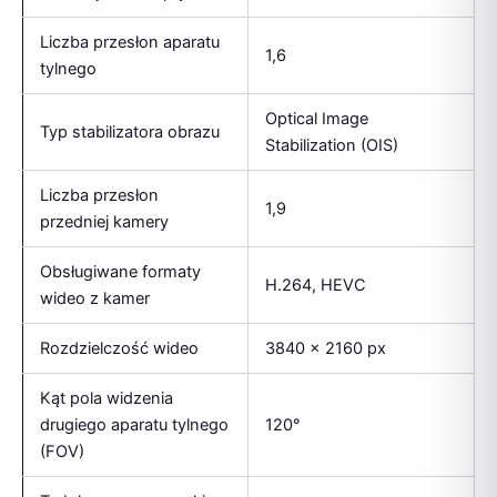
Liczba przesłon aparatu
1,6
tylnego
Optical Image
Typ stabilizatora obrazu
Stabilization (OIS)
Liczba przesłon
1,9
przedniej kamery
Obsługiwane formaty
H.264, HEVC
wideo z kamer
Rozdzielczość wideo
3840 x 2160 px
Kąt pola widzenia
drugiego aparatu tylnego
120°
(FOV)