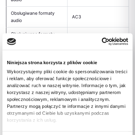
Obsługiwane formaty
AC3
audio
Obsługiwane formaty
FLAC
audio
Obsługiwane formaty
AAX
audio
Niniejsza strona korzysta z plików cookie
Wykorzystujemy pliki cookie do spersonalizowania treści
Obsługiwane formaty
i reklam, aby oferować funkcje społecznościowe i
PCM
audio
analizować ruch w naszej witrynie. Informacje o tym, jak
korzystasz z naszej witryny, udostępniamy partnerom
Obsługiwane formaty
społecznościowym, reklamowym i analitycznym.
HE-AAC v2
audio
Partnerzy mogą połączyć te informacje z innymi danymi
otrzymanymi od Ciebie lub uzyskanymi podczas
Obsługiwane formaty
korzystania z ich usług.
MP3
audio