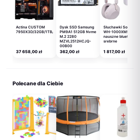
Actina CUSTOM
Dysk SSD Samsung
Słuchawki Sony
7950X3D/32GB/1TB/RX7900XTX/1000W
PM9A1 512GB Nvme
WH-1000XM5
M.2 2280
nauszne bluetooth
MZVL2512HCJQ-
srebrne
00B00
37 658,00
zł
362,00
zł
1 817,00
zł
Polecane dla Ciebie