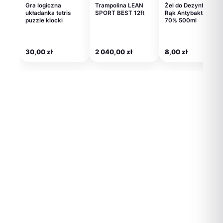
Gra logiczna
Trampolina LEAN
Żel do Dezynfekcji
układanka tetris
SPORT BEST 12ft
Rąk Antybakteryjny
puzzle klocki
70% 500ml
30,00
zł
2 040,00
zł
8,00
zł