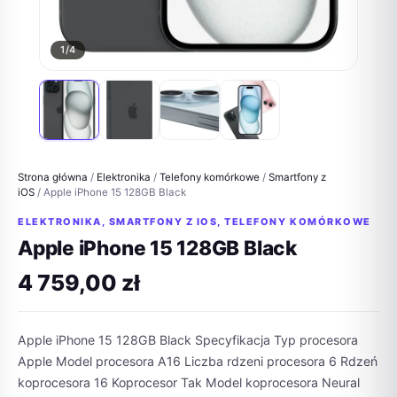
1
/4
Strona główna
/
Elektronika
/
Telefony komórkowe
/
Smartfony z
iOS
/ Apple iPhone 15 128GB Black
ELEKTRONIKA
,
SMARTFONY Z IOS
,
TELEFONY KOMÓRKOWE
Apple iPhone 15 128GB Black
4 759,00
zł
Apple iPhone 15 128GB Black Specyfikacja Typ procesora
Apple Model procesora A16 Liczba rdzeni procesora 6 Rdzeń
koprocesora 16 Koprocesor Tak Model koprocesora Neural