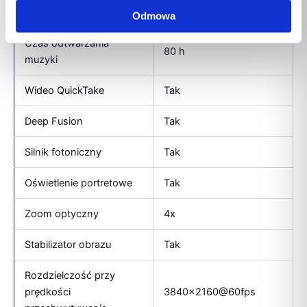
20 h
odtwarzania wideo
Odmowa
Czas odtwarzania
80 h
muzyki
Wideo QuickTake
Tak
Deep Fusion
Tak
Silnik fotoniczny
Tak
Oświetlenie portretowe
Tak
Zoom optyczny
4x
Stabilizator obrazu
Tak
Rozdzielczość przy
prędkości
3840×2160@60fps