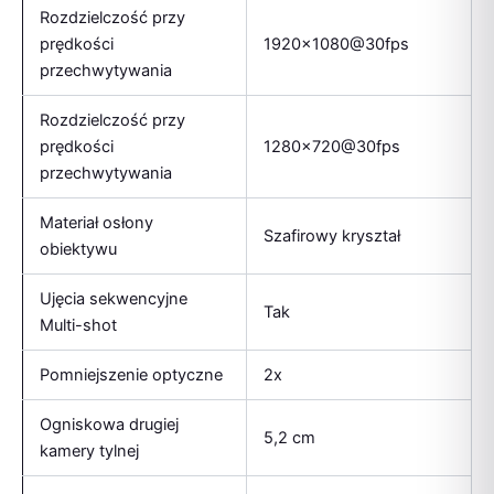
Rozdzielczość przy
prędkości
1920×1080@30fps
przechwytywania
Rozdzielczość przy
prędkości
1280×720@30fps
przechwytywania
Materiał osłony
Szafirowy kryształ
obiektywu
Ujęcia sekwencyjne
Tak
Multi-shot
Pomniejszenie optyczne
2x
Ogniskowa drugiej
5,2 cm
kamery tylnej