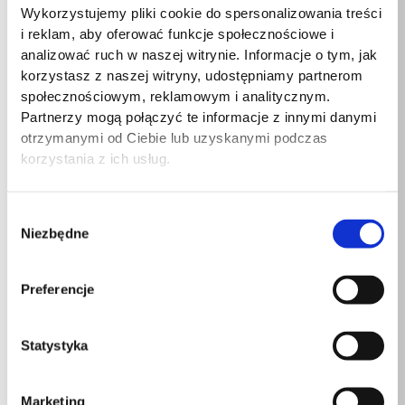
Obsługiwane formaty
Wykorzystujemy pliki cookie do spersonalizowania treści
AAC
audio
i reklam, aby oferować funkcje społecznościowe i
analizować ruch w naszej witrynie. Informacje o tym, jak
Obsługiwane formaty
korzystasz z naszej witryny, udostępniamy partnerom
FLAC
audio
społecznościowym, reklamowym i analitycznym.
Partnerzy mogą połączyć te informacje z innymi danymi
Obsługiwane formaty
otrzymanymi od Ciebie lub uzyskanymi podczas
HEVC
plików wideo
korzystania z ich usług.
Obsługiwane formaty
M-JPEG
Wybór
plików wideo
Niezbędne
zgody
Obsługiwane formaty
H.264
plików wideo
Preferencje
Obsługiwane formaty
MPEG4
Statystyka
plików wideo
Głośniki
Stereo
Marketing