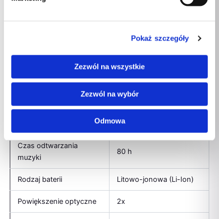
Pamięć wbudowana
128 GB
Obsługiwane karty
Pokaż szczegóły
Nieobsługiwany
pamięci
Zezwól na wszystkie
Obsługiwany typ USB
USB Type-C
Port USB
Tak
Zezwól na wybór
Maksymalny czas
20 h
Odmowa
odtwarzania wideo
Czas odtwarzania
80 h
muzyki
Rodzaj baterii
Litowo-jonowa (Li-Ion)
Powiększenie optyczne
2x