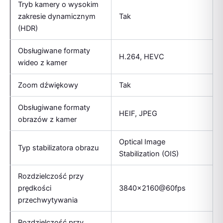
Tryb kamery o wysokim
zakresie dynamicznym
Tak
(HDR)
Obsługiwane formaty
H.264, HEVC
wideo z kamer
Zoom dźwiękowy
Tak
Obsługiwane formaty
HEIF, JPEG
obrazów z kamer
Optical Image
Typ stabilizatora obrazu
Stabilization (OIS)
Rozdzielczość przy
prędkości
3840×2160@60fps
przechwytywania
Rozdzielczość przy