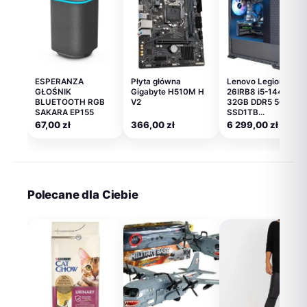
ESPERANZA
Płyta główna
Lenovo Legion T5
GŁOŚNIK
Gigabyte H510M H
26IRB8 i5-14400F
BLUETOOTH RGB
V2
32GB DDR5 5600
SAKARA EP155
SSD1TB…
67,00
zł
366,00
zł
6 299,00
zł
Polecane dla Ciebie