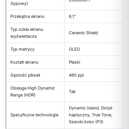
2000000:1
(typowy)
Przekątna ekranu
6,1″
Typ szkła ekranu
Ceramic Shield
wyświetlacza
Typ matrycy
OLED
Kształt ekranu
Płaski
Gęstość pikseli
460 ppi
Obsługa High Dynamic
Tak
Range (HDR)
Dynamic Island, Dotyk
Specyficzne technologie
haptyczny, True Tone,
Szeroki kolor (P3)