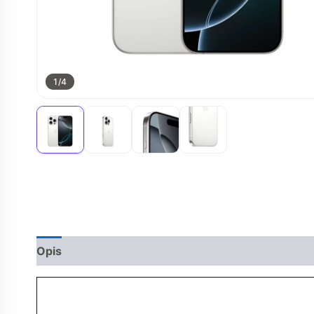
1
/4
Opis