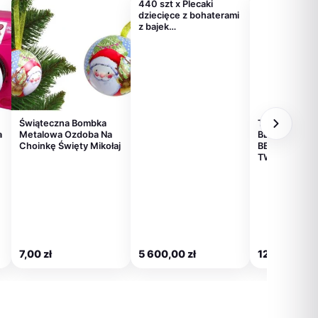
440 szt x Plecaki
dziecięce z bohaterami
z bajek…
Świąteczna Bombka
TECHLY GŁO
a
Metalowa Ozdoba Na
BLUETOOTH 
Choinkę Święty Mikołaj
BEZPRZEWO
TWS
7,00
zł
5 600,00
zł
123,00
zł