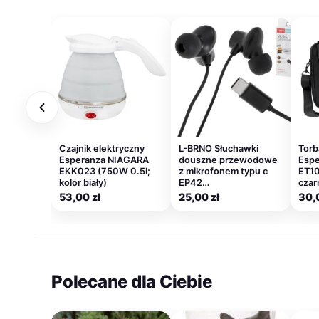
Czajnik elektryczny
L-BRNO Słuchawki
Torb
Esperanza NIAGARA
douszne przewodowe
Espe
EKK023 (750W 0.5l;
z mikrofonem typu c
ET10
kolor biały)
EP42…
czar
53,00
zł
25,00
zł
30,
Polecane dla Ciebie