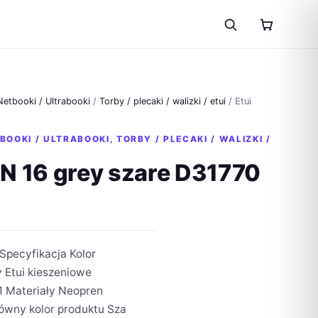
Netbooki / Ultrabooki
/
Torby / plecaki / walizki / etui
/ Etui
BOOKI / ULTRABOOKI
,
TORBY / PLECAKI / WALIZKI /
AN 16 grey szare D31770
Specyfikacja Kolor
Etui kieszeniowe
1 Materiały Neopren
ówny kolor produktu Sza