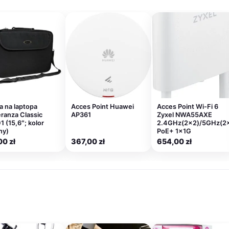
a na laptopa
Acces Point Huawei
Acces Point Wi-Fi 6
ranza Classic
AP361
Zyxel NWA55AXE
1 (15,6″; kolor
2.4GHz(2×2)/5GHz(2
ny)
PoE+ 1x1G
00
zł
367,00
zł
654,00
zł