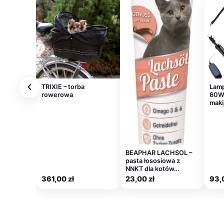
TRIXIE – torba
Lamp
rowerowa
60W 
maki
BEAPHAR LACHSOL –
pasta łososiowa z
NNKT dla kotów…
361,00
zł
23,00
zł
93,