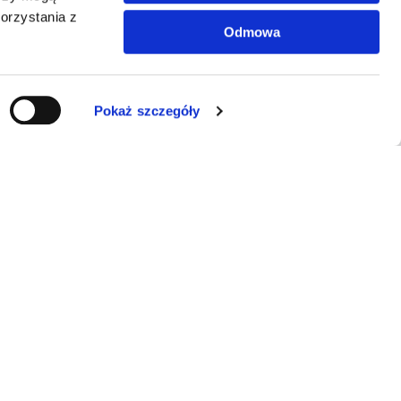
orzystania z
Odmowa
Pokaż szczegóły
KONTAKT
ERRAL Sp. z o.o.
E-mail:
info@luminarte24.pl
Tel.:
+48 792 657 084
NIP: 5273058751