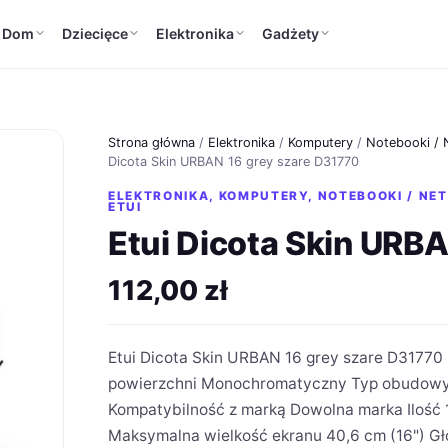
Dom
Dziecięce
Elektronika
Gadżety
Strona główna
/
Elektronika
/
Komputery
/
Notebooki / 
Dicota Skin URBAN 16 grey szare D31770
ELEKTRONIKA
,
KOMPUTERY
,
NOTEBOOKI / NET
ETUI
Etui Dicota Skin URB
112,00
zł
Etui Dicota Skin URBAN 16 grey szare D31770 
powierzchni Monochromatyczny Typ obudowy 
Kompatybilność z marką Dowolna marka Ilość 
Maksymalna wielkość ekranu 40,6 cm (16") Gł