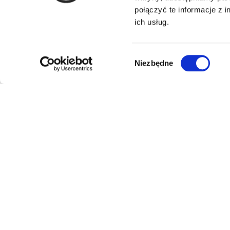
połączyć te informacje z 
ich usług.
Wybór
Niezbędne
zgody
luminarte
24
Multistore z szerokim asortymentem w kilkunastu
kategoriach — elektronika, dom, ogród, moda,
sport, dla dzieci i zwierząt. Wygodne zakupy w
jednym miejscu, z jedną dostawą.