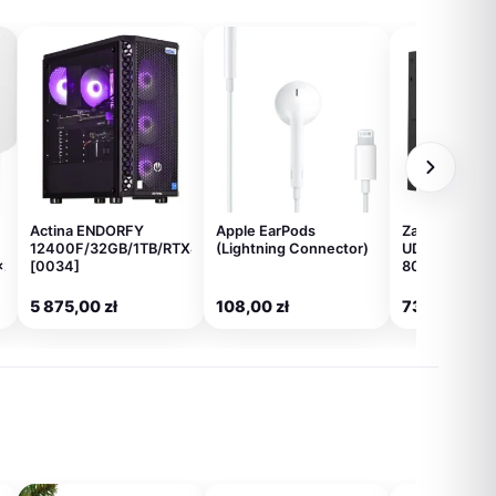
Actina ENDORFY
Apple EarPods
Zasilacz Giga
12400F/32GB/1TB/RTX4060/600W
(Lightning Connector)
UD1000GM 
×2)
[0034]
80+ Gold
5 875,00
zł
108,00
zł
733,00
zł