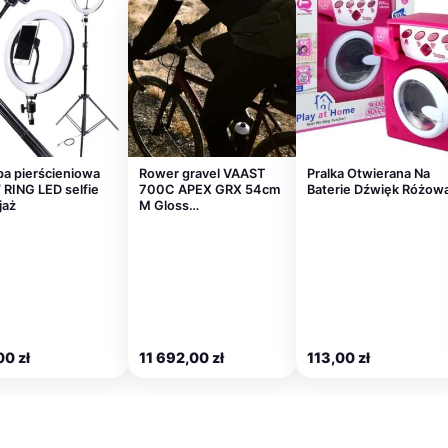
a pierścieniowa
Rower gravel VAAST
Pralka Otwierana Na
RING LED selfie
700C APEX GRX 54cm
Baterie Dźwięk Różow
jaż
M Gloss…
00
zł
11 692,00
zł
113,00
zł