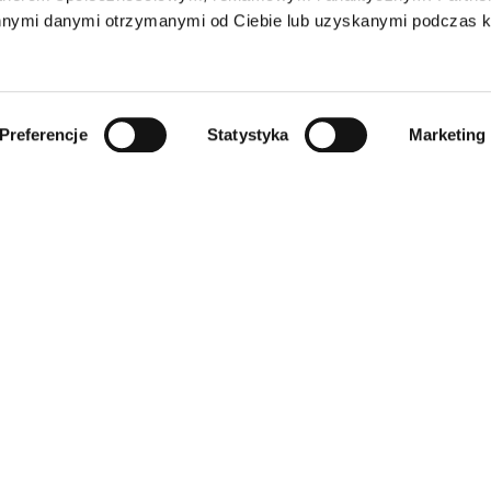
innymi danymi otrzymanymi od Ciebie lub uzyskanymi podczas k
Preferencje
Statystyka
Marketing
INFORMACJE
SKLEP
Regulamin
Wszystkie produkty
Polityka prywatności
Dla zwierząt
Polityka cookies
Dom