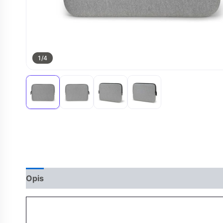
1
/4
Opis