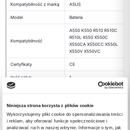
Kompatybilność z marką
ASUS
Model
Bateria
A550 K550 R510 R510C
R510L X550 X550C
Kompatybilność
X550CA X550CC X550L
X550V X550VC
Certyfikaty
CE
Ilość sztuk
1
Ilość komór baterii
4
Napięcie baterii
14,4 V
Niniejsza strona korzysta z plików cookie
Wykorzystujemy pliki cookie do spersonalizowania treści
Rodzaj baterii
Litowo-jonowa (Li-Ion)
i reklam, aby oferować funkcje społecznościowe i
analizować ruch w naszej witrynie. Informacje o tym, jak
Pojemność baterii
2200 mAh