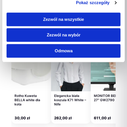
Pokaż szczegóły
UN10BU
TWIN…
Architecture:MMIPS
CPU…
293,00
zł
5 439,00
zł
328,00
zł
Zezwól na wszystkie
Zezwól na wybór
Polecane dla Ciebie
Odmowa
Rotho Kuweta
Elegancka biała
MONITOR BENQ LE
BELLA white dla
koszula K71 White –
27″ GW2790
kota
Nife
30,00
zł
262,00
zł
611,00
zł