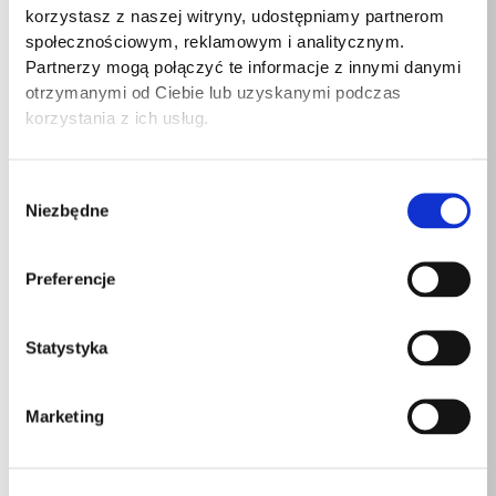
korzystasz z naszej witryny, udostępniamy partnerom
społecznościowym, reklamowym i analitycznym.
Szerokość
300mm
Partnerzy mogą połączyć te informacje z innymi danymi
otrzymanymi od Ciebie lub uzyskanymi podczas
Długość
50mm
korzystania z ich usług.
Wysokość
105mm
Wybór
Niezbędne
zgody
Podobne produkty
Preferencje
Statystyka
Marketing
RAM MOUNT duży
Karta graficzna
Router Mikrotik hEX
uniwers uchwyt X-
INNO3D GeForce
(RB750Gr3) Total
Grip RAM-HOL-
RTX 4070 Ti SUPER
Ethernet Ports:5;