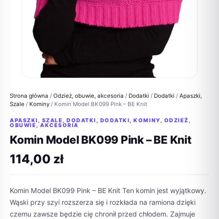
Strona główna
/
Odzież, obuwie, akcesoria
/
Dodatki
/
Dodatki
/
Apaszki,
Szale
/
Kominy
/ Komin Model BK099 Pink – BE Knit
APASZKI, SZALE
,
DODATKI
,
DODATKI
,
KOMINY
,
ODZIEŻ,
OBUWIE, AKCESORIA
Komin Model BK099 Pink – BE Knit
114,00
zł
Komin Model BK099 Pink – BE Knit Ten komin jest wyjątkowy.
Wąski przy szyi rozszerza się i rozkłada na ramiona dzięki
czemu zawsze będzie cię chronił przed chłodem. Zajmuje