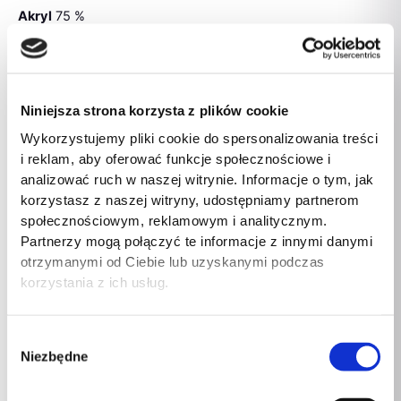
Akryl
75 %
Nylon
15 %
wełna
10 %
Niniejsza strona korzysta z plików cookie
Wykorzystujemy pliki cookie do spersonalizowania treści
i reklam, aby oferować funkcje społecznościowe i
Podobne produkty
analizować ruch w naszej witrynie. Informacje o tym, jak
korzystasz z naszej witryny, udostępniamy partnerom
społecznościowym, reklamowym i analitycznym.
Partnerzy mogą połączyć te informacje z innymi danymi
otrzymanymi od Ciebie lub uzyskanymi podczas
korzystania z ich usług.
Wybór
Piżama Pizama
Biustonosz do
Szalik Model AT-SZ-
Niezbędne
Model Rasine
karmienia Model
2313502.53P Violet
zgody
Morela – Livia
VMK-03 Seledyn –
– AT
Corsetti Fashion
Vena
151,00
zł
135,00
zł
64,00
zł