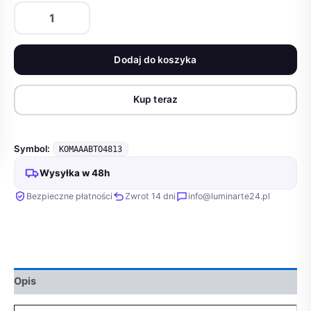
ilość
Actina
CUSTOM
7950X3D/32GB/1TB/RX7900XTX/1000W
Dodaj do koszyka
Kup teraz
Symbol:
KOMAAABTO4813
Wysyłka w 48h
Bezpieczne płatności
Zwrot 14 dni
info@luminarte24.pl
Opis