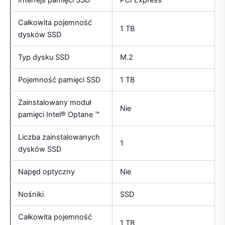
Interfejs pamięci SSD
PCI Express
Całkowita pojemność
1 TB
dysków SSD
Typ dysku SSD
M.2
Pojemność pamięci SSD
1 TB
Zainstalowany moduł
Nie
pamięci Intel® Optane ™
Liczba zainstalowanych
1
dysków SSD
Napęd optyczny
Nie
Nośniki
SSD
Całkowita pojemność
1 TB