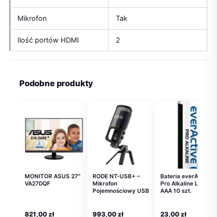
Mikrofon
Tak
Ilość portów HDMI
2
Podobne produkty
MONITOR ASUS 27″
RODE NT-USB+ –
Bateria everActive
VA27DQF
Mikrofon
Pro Alkaline LR03
Pojemnościowy USB
AAA 10 szt.
821,00
zł
993,00
zł
23,00
zł