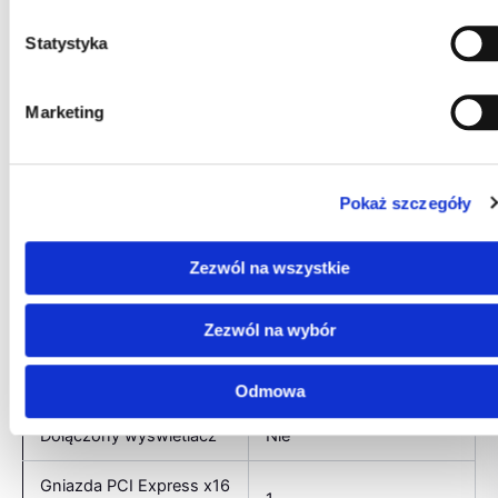
Radeon RX 7900 XTX /
Corsair Dominator Black /
Statystyka
Samsung 980 Pro /
BitsPower joints / D5
Marketing
Next Pump / 14 mm
tubes / 16 mm tube –
Komponenty
black / 3 x HW Labs 420
wewnętrzne
GTS / 9 x Lian Li Infinity
Pokaż szczegóły
140 mm Black /
CabelMOD Black / EKWB
Zezwól na wszystkie
Liquid Orange /
BitsPower CPU block /
Zezwól na wybór
Alphacool GPU block /
Corsair RMx 850 / Lian Li
O11 Dynamic EVO XL
Odmowa
Dołączony wyświetlacz
Nie
Gniazda PCI Express x16