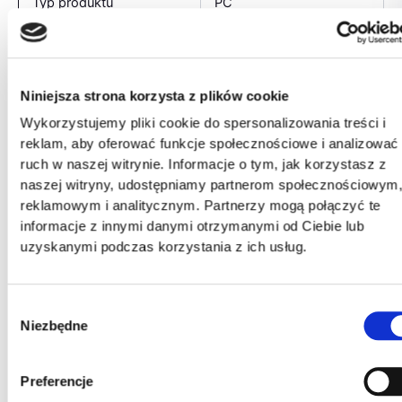
Typ produktu
PC
Pozycjonowanie na
Gaming
rynku
Niniejsza strona korzysta z plików cookie
Obsługa wirtualnej
Tak
Wykorzystujemy pliki cookie do spersonalizowania treści i
rzeczywistości
reklam, aby oferować funkcje społecznościowe i analizować
ruch w naszej witrynie. Informacje o tym, jak korzystasz z
Powered by
CUSTOM ACTINA
naszej witryny, udostępniamy partnerom społecznościowym
reklamowym i analitycznym. Partnerzy mogą połączyć te
Układ płyty głównej
AMD X670
informacje z innymi danymi otrzymanymi od Ciebie lub
uzyskanymi podczas korzystania z ich usług.
Format płyty głównej
ATX
Kanały wyjścia audio
7.1 kan.
Wybór
Niezbędne
Układ audio
Realtek S1220A
zgody
ASUS TUF GAMING
Preferencje
X670E-PLUS WIFI / AMD