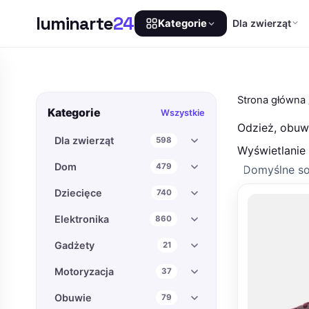
luminarte
24
Dla zwierząt
Kategorie
Przejdź
do
treści
Strona główna
Kategorie
Wszystkie
Odzież, obuwi
Dla zwierząt
598
Wyświetlanie
Dom
479
Dziecięce
740
Elektronika
860
Gadżety
21
Motoryzacja
37
Obuwie
79