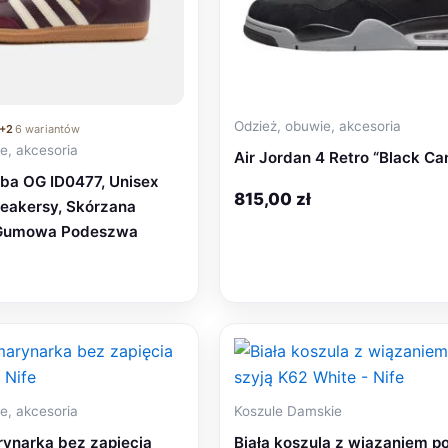
Odzież, obuwie, akcesoria
+2
6 wariantów
e, akcesoria
Air Jordan 4 Retro “Black Ca
ba OG ID0477, Unisex
815,00
zł
eakersy, Skórzana
 Gumowa Podeszwa
e, akcesoria
Koszule Damskie
ynarka bez zapięcia
Biała koszula z wiązaniem p