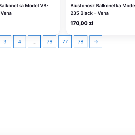
Balkonetka Model VB-
Biustonosz Balkonetka Mode
 Vena
235 Black – Vena
170,00
zł
3
4
…
76
77
78
→