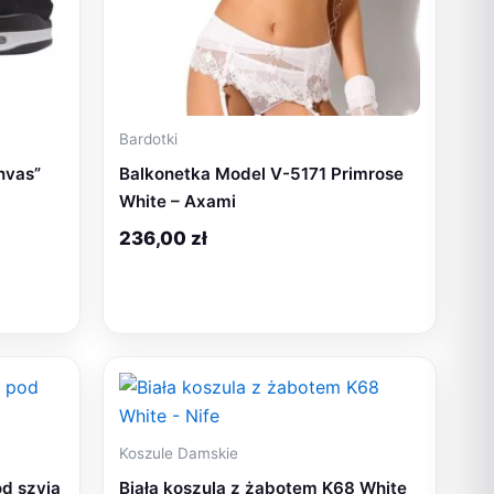
Bardotki
nvas”
Balkonetka Model V-5171 Primrose
White – Axami
236,00
zł
Koszule Damskie
od szyją
Biała koszula z żabotem K68 White