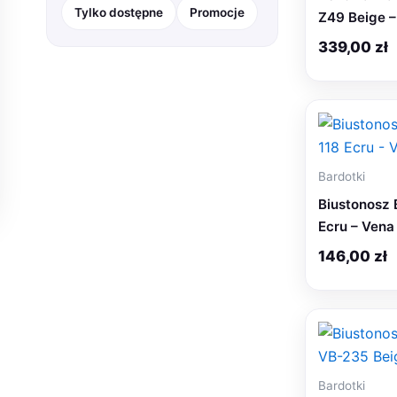
Tylko dostępne
Promocje
Z49 Beige –
Żakiety, Kamizelki
18
339,00
zł
Ogród
46
Sport
168
Zabawki
830
Zdrowie i Uroda
75
Bardotki
Biustonosz 
Ecru – Vena
146,00
zł
Bardotki