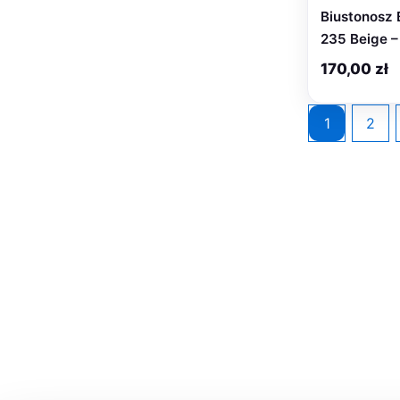
Biustonosz 
235 Beige –
170,00
zł
1
2