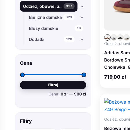
Odzież, obuwie, akcesoria
927
Bielizna damska
323
Bluzy damskie
18
Dodatki
120
Odzież, obuwi
Koszule, Bluzki
96
Adidas Sam
Bordowe Sn
Kurtki, Płaszcze damskie
18
Cena
Cholewka,
Moda Ciążowa
22
719,00
zł
Cena
Cena
Moda Plus Size
60
Filtruj
min
max
Cena:
0 zł
—
900 zł
Spódnice
18
Spodnie, Szorty damskie
126
Sukienki
54
Odzież, obuwi
Filtry
Swetry damskie
36
Beżowa mar