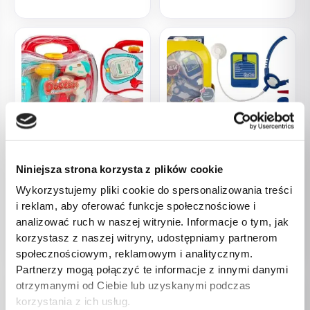
Niniejsza strona korzysta z plików cookie
Zabawki
Zabawki
Zestaw Lekarski Narzędzia
Zestaw Lekarski w Plecaku
Wykorzystujemy pliki cookie do spersonalizowania treści
Lekarskie w Walizce Doktor
Doktor Stetoskop Nożyczki
i reklam, aby oferować funkcje społecznościowe i
Lekarz 9 El.
Żółty
analizować ruch w naszej witrynie. Informacje o tym, jak
54,00
zł
37,00
zł
korzystasz z naszej witryny, udostępniamy partnerom
społecznościowym, reklamowym i analitycznym.
Partnerzy mogą połączyć te informacje z innymi danymi
otrzymanymi od Ciebie lub uzyskanymi podczas
korzystania z ich usług.