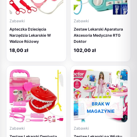
Zabawki
Zabawki
Apteczka Dziecięcia
Zestaw Lekarski Aparatura
Narzędzia Lekarskie W
Akcesoria Medyczne RTG
Walizce Różowy
Doktor
18,00
zł
102,00
zł
BRAK W
MAGAZYNIE
Zabawki
Zabawki
Zestaw Lekarski Dentysta
Zestaw Lekarski na Wózku