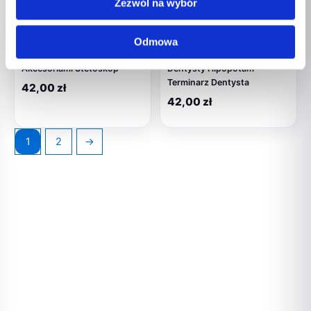
Zezwól na wybór
Zabawki
Zabawki
Odmowa
Zestaw Lekarza w Torbie z
Zestaw Małego Lekarza
Akcesoriami Stetoskop
Dentysty Hipopotam
Terminarz Dentysta
42,00
zł
42,00
zł
1
2
→