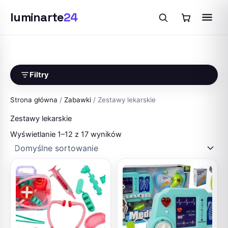
luminarte
24
Przejdź
do
treści
Filtry
Strona główna
/
Zabawki
/ Zestawy lekarskie
Zestawy lekarskie
Wyświetlanie 1–12 z 17 wyników