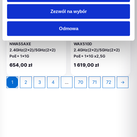
BRAK W
BRAK W
Zezwól na wybór
MAGAZYNIE
MAGAZYNIE
Odmowa
Elektronika
Elektronika
Acces Point Wi-Fi 6 Zyxel
Acces Point Wi-Fi 6 Zyxel
NWA55AXE
WAX510D
2.4GHz(2×2)/5GHz(2×2)
2.4GHz(2×2)/5GHz(2×2)
PoE+ 1x1G
PoE+ 1x1G x2,5G
654,00
zł
1 619,00
zł
1
2
3
4
…
70
71
72
→