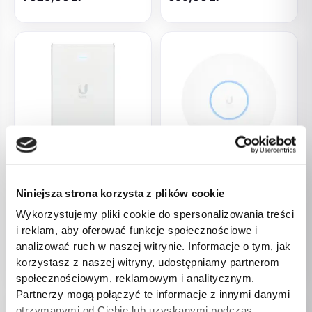
Elektronika
Elektronika
Niniejsza strona korzysta z plików cookie
Acces Point Wi-Fi 6 Ubiquiti
Acces Point Wi-Fi 6 Ubiquiti
UniFi U6 In-Wall
UniFi U6 Pro
Wykorzystujemy pliki cookie do spersonalizowania treści
2.4GHz(2×2)/5GHz(4×4)/6GHz(-)
2.4GHz(2×2)/5GHz(4×4)
i reklam, aby oferować funkcje społecznościowe i
PoE+/PoE 4x1G 1×2,5G
PoE 1x1G
analizować ruch w naszej witrynie. Informacje o tym, jak
1 180,00
zł
1 036,00
zł
korzystasz z naszej witryny, udostępniamy partnerom
społecznościowym, reklamowym i analitycznym.
Partnerzy mogą połączyć te informacje z innymi danymi
otrzymanymi od Ciebie lub uzyskanymi podczas