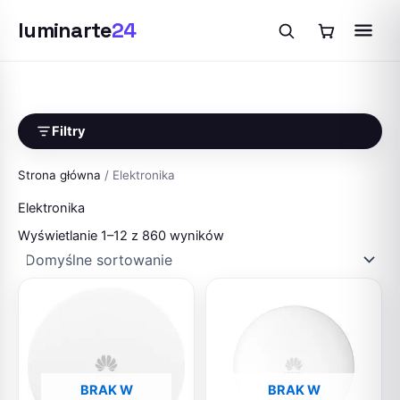
luminarte
24
Przejdź
do
treści
Filtry
Strona główna
/ Elektronika
Elektronika
Wyświetlanie 1–12 z 860 wyników
BRAK W
BRAK W