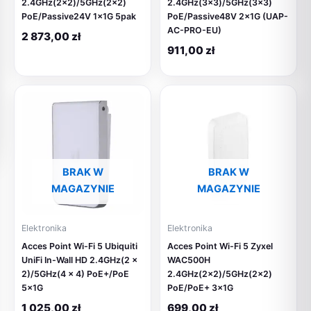
2.4GHz(2×2)/5GHz(2×2)
2.4GHz(3×3)/5GHz(3×3)
PoE/Passive24V 1x1G 5pak
PoE/Passive48V 2x1G (UAP-
AC-PRO-EU)
2 873,00
zł
911,00
zł
BRAK W
BRAK W
MAGAZYNIE
MAGAZYNIE
Elektronika
Elektronika
Acces Point Wi-Fi 5 Ubiquiti
Acces Point Wi-Fi 5 Zyxel
UniFi In-Wall HD 2.4GHz(2 x
WAC500H
2)/5GHz(4 x 4) PoE+/PoE
2.4GHz(2×2)/5GHz(2×2)
5x1G
PoE/PoE+ 3x1G
1 025,00
zł
699,00
zł