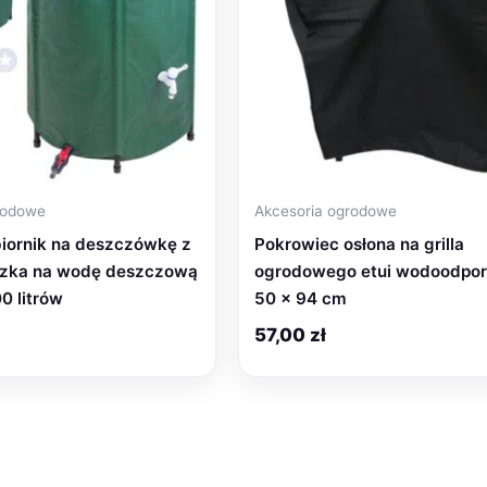
rodowe
Akcesoria ogrodowe
iornik na deszczówkę z
Pokrowiec osłona na grilla
zka na wodę deszczową
ogrodowego etui wodoodpor
0 litrów
50 x 94 cm
57,00
zł