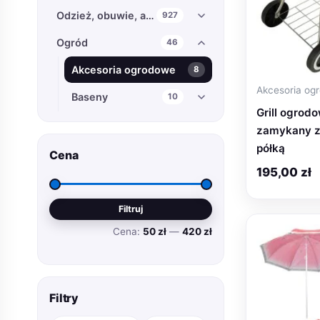
Odzież, obuwie, akcesoria
927
Ogród
46
Akcesoria ogrodowe
8
Akcesoria og
Baseny
10
Grill ogrod
Grillowanie
2
zamykany z
półką
Hamaki i huśtawki
8
Cena
195,00
zł
Narzędzia ogrodowe
9
Cena
Cena
Trampoliny
7
Filtruj
min
max
Cena:
50 zł
—
420 zł
Tunele ogrodowe
2
Sport
168
Zabawki
830
Filtry
Zdrowie i Uroda
75