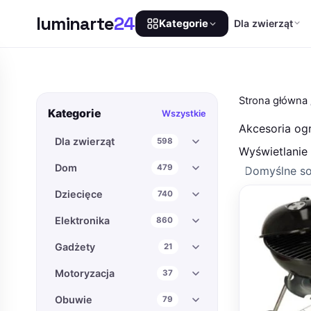
luminarte
24
Dla zwierząt
Kategorie
Przejdź
do
treści
Strona główna
Kategorie
Wszystkie
Akcesoria o
Dla zwierząt
598
Wyświetlanie
Dom
479
Dziecięce
740
Elektronika
860
Gadżety
21
Motoryzacja
37
Obuwie
79