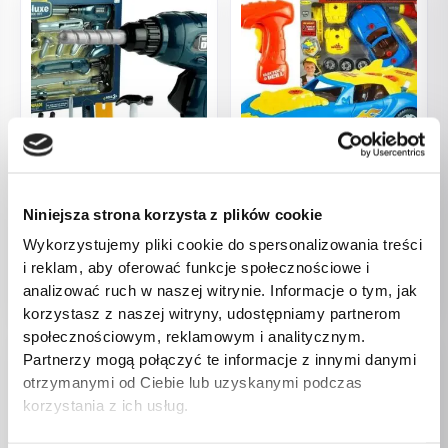
Majsterkowanie
Majsterkowanie
Zestaw Dla Majsterkowicza
Zestaw do rozkręcania
Niniejsza strona korzysta z plików cookie
Wkrętaka Młotek 15
Zmodyfikuj Auto Wiertarka
Wykorzystujemy pliki cookie do spersonalizowania treści
Elementów
53,00
zł
i reklam, aby oferować funkcje społecznościowe i
35,00
zł
analizować ruch w naszej witrynie. Informacje o tym, jak
korzystasz z naszej witryny, udostępniamy partnerom
społecznościowym, reklamowym i analitycznym.
Partnerzy mogą połączyć te informacje z innymi danymi
otrzymanymi od Ciebie lub uzyskanymi podczas
korzystania z ich usług.