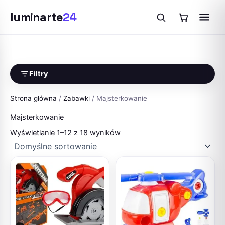
luminarte
24
Przejdź
do
treści
Filtry
Strona główna
/
Zabawki
/ Majsterkowanie
Majsterkowanie
Wyświetlanie 1–12 z 18 wyników