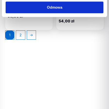
Zestaw Narzędzi Skrzynka
Zestaw Narzędzi w Skrzynce
Odmowa
Dla Majsterkowicza
Majsterkowicz Kask 20
elementów
95,00
zł
54,00
zł
1
2
→