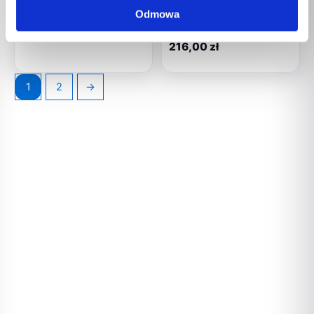
Baterie Brązowy
Zdalnie Sterowany R/C z
Odmowa
Parą
42,00
zł
216,00
zł
1
2
→