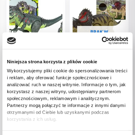
BRAK W
MAGAZYNIE
Dinozaury
Dinozaury
Niniejsza strona korzysta z plików cookie
Dinozaur Na Baterie
Dinozaur Triceratops Zielony
Tyranozaur Rex Chodzący
Na Baterie
Wykorzystujemy pliki cookie do spersonalizowania treści
Zielony
i reklam, aby oferować funkcje społecznościowe i
37,00
zł
69,00
zł
analizować ruch w naszej witrynie. Informacje o tym, jak
korzystasz z naszej witryny, udostępniamy partnerom
społecznościowym, reklamowym i analitycznym.
Partnerzy mogą połączyć te informacje z innymi danymi
otrzymanymi od Ciebie lub uzyskanymi podczas
korzystania z ich usług.