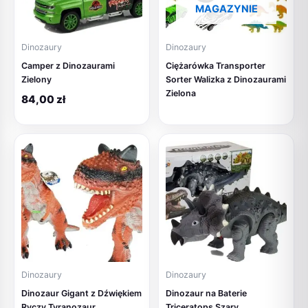
MAGAZYNIE
Dinozaury
Dinozaury
Camper z Dinozaurami
Ciężarówka Transporter
Zielony
Sorter Walizka z Dinozaurami
Zielona
84,00
zł
Dinozaury
Dinozaury
Dinozaur Gigant z Dźwiękiem
Dinozaur na Baterie
Ryczy Tyranozaur
Triceratops Szary