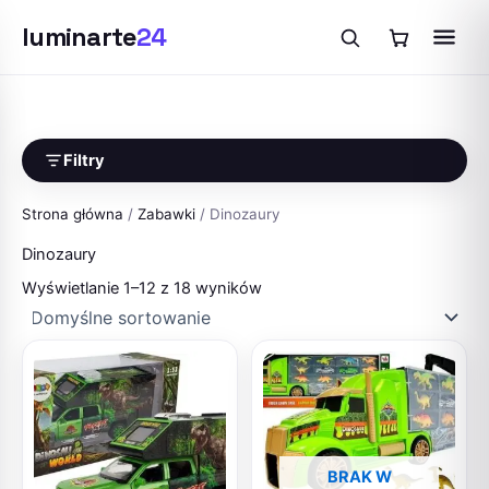
luminarte
24
Przejdź
do
treści
Filtry
Strona główna
/
Zabawki
/ Dinozaury
Dinozaury
Wyświetlanie 1–12 z 18 wyników
BRAK W