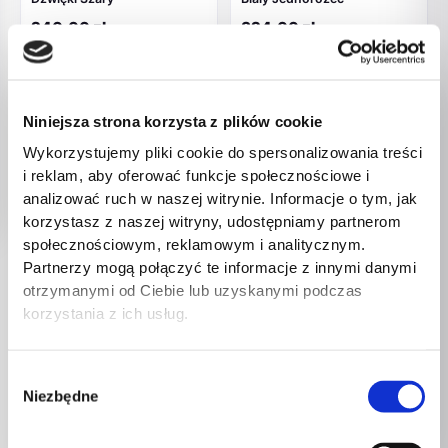
240,00
zł
324,00
zł
Niniejsza strona korzysta z plików cookie
Wykorzystujemy pliki cookie do spersonalizowania treści
i reklam, aby oferować funkcje społecznościowe i
analizować ruch w naszej witrynie. Informacje o tym, jak
korzystasz z naszej witryny, udostępniamy partnerom
społecznościowym, reklamowym i analitycznym.
Partnerzy mogą połączyć te informacje z innymi danymi
Konie na biegunach
Konie na biegunach
otrzymanymi od Ciebie lub uzyskanymi podczas
Koń Na Biegunach
Koń Na Biegunach Różowy z
korzystania z ich usług.
Jednorożec Biały Dźwięki
Lokami Dźwięki Rusza
Rusza Pyskiem Ogonem 74
Pyskiem Ogonem 74 cm
cm
Wybór
252,00
zł
Niezbędne
252,00
zł
zgody