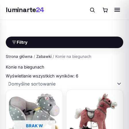
luminarte
24
Przejdź
do
treści
Filtry
Strona główna
/
Zabawki
/ Konie na biegunach
Konie na biegunach
Wyświetlanie wszystkich wyników: 6
BRAK W