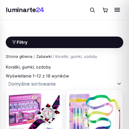
luminarte
24
Przejdź
do
treści
Filtry
Strona główna
/
Zabawki
/ Koraliki, gumki, ozdoby
Koraliki, gumki, ozdoby
Wyświetlanie 1–12 z 18 wyników