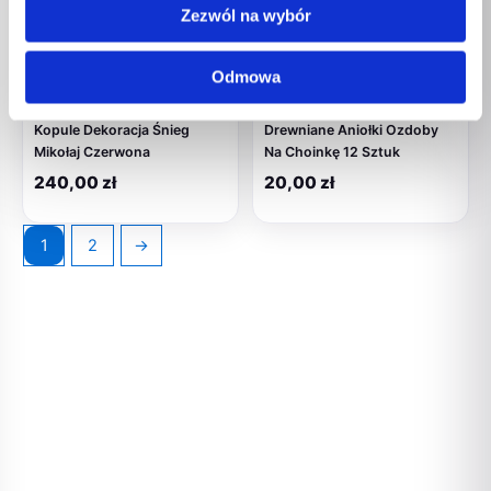
Zezwól na wybór
MAGAZYNIE
Odmowa
Koraliki, gumki, ozdoby
Koraliki, gumki, ozdoby
Świąteczna Ozdoba W
Świąteczne Bombki
Kopule Dekoracja Śnieg
Drewniane Aniołki Ozdoby
Mikołaj Czerwona
Na Choinkę 12 Sztuk
240,00
zł
20,00
zł
1
2
→