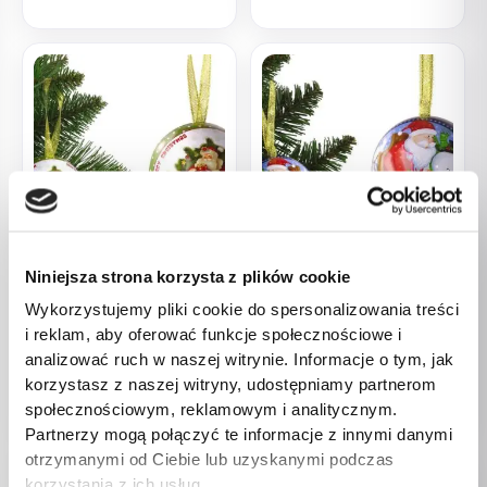
Koraliki, gumki, ozdoby
Koraliki, gumki, ozdoby
Niniejsza strona korzysta z plików cookie
Świąteczna Bombka
Świąteczna Bombka
Wykorzystujemy pliki cookie do spersonalizowania treści
Metalowa Ozdoba Na
Metalowa Ozdoba Na
i reklam, aby oferować funkcje społecznościowe i
Choinkę Mikołaj Przy
Choinkę Mikołaj z Bałwanem
analizować ruch w naszej witrynie. Informacje o tym, jak
Choince
Niebieska
korzystasz z naszej witryny, udostępniamy partnerom
7,00
zł
7,00
zł
społecznościowym, reklamowym i analitycznym.
Partnerzy mogą połączyć te informacje z innymi danymi
otrzymanymi od Ciebie lub uzyskanymi podczas
korzystania z ich usług.