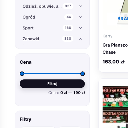
Odzież, obuwie, akcesoria
927
Ogród
46
BRA
Sport
168
Karty
Zabawki
830
Gra Planszo
*Kategoria tymczasowa
18
Chase
AGD, kuchnie
18
163,00
zł
Cena
Autka
18
Cena
Cena
Bańki mydlane
18
Filtruj
min
max
Cena:
0 zł
—
190 zł
Baseny
18
Bramki
2
Choinki
2
Filtry
Części do pojazdów
18