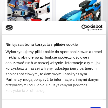
BRAK W
BRAK W
MAGAZYNIE
MAGAZYNIE
Niniejsza strona korzysta z plików cookie
Pistolety
Pistolety
Kosmiczny Miecz Świetlny
Kosmiczny Pistolet 5
Wykorzystujemy pliki cookie do spersonalizowania treści
Kajdanki Maska Pistolet
Kolorów Światła LED Dźwięk
i reklam, aby oferować funkcje społecznościowe i
98,00
zł
74,00
zł
analizować ruch w naszej witrynie. Informacje o tym, jak
korzystasz z naszej witryny, udostępniamy partnerom
społecznościowym, reklamowym i analitycznym.
Partnerzy mogą połączyć te informacje z innymi danymi
otrzymanymi od Ciebie lub uzyskanymi podczas
korzystania z ich usług.
BRAK W
Wybór