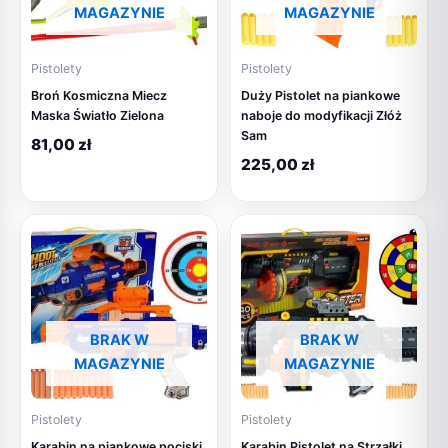
MAGAZYNIE
MAGAZYNIE
Pistolety
Pistolety
Broń Kosmiczna Miecz
Duży Pistolet na piankowe
Maska Światło Zielona
naboje do modyfikacji Złóż
Sam
81,00
zł
225,00
zł
BRAK W
BRAK W
MAGAZYNIE
MAGAZYNIE
Pistolety
Pistolety
Karabin na piankowe pociski
Karabin Pistolet na Strzałki