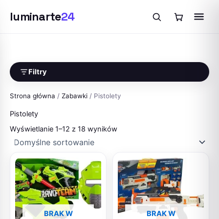
luminarte
24
Przejdź
do
treści
Filtry
Strona główna
/
Zabawki
/ Pistolety
Pistolety
Wyświetlanie 1–12 z 18 wyników
BRAK W
BRAK W