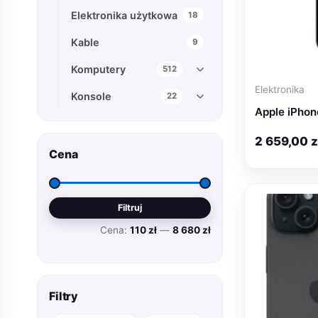
Elektronika użytkowa
18
Kable
9
Komputery
512
Elektronika
Konsole
22
Apple iPhon
Projektory
2
2 659,00
z
Sprzęt audio
5
Cena
Tablety
18
Cena
Cena
Telefony komórkowe
38
Filtruj
min
max
Cena:
110 zł
—
8 680 zł
Dla seniorów
2
Smartfony z Android
18
Smartfony z iOS
18
Filtry
Telewizory i akcesoria
39