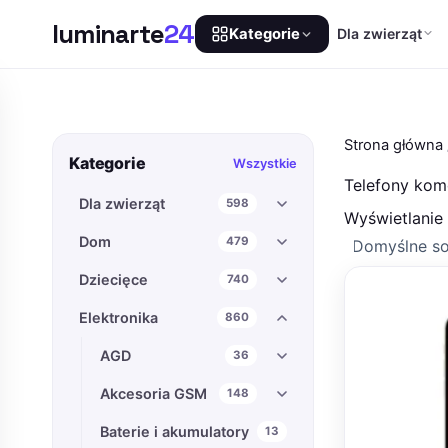
luminarte
24
Dla zwierząt
Kategorie
Przejdź
do
treści
Strona główna
Kategorie
Wszystkie
Telefony ko
Dla zwierząt
598
Wyświetlanie
Dom
479
Dziecięce
740
Elektronika
860
AGD
36
Akcesoria GSM
148
Baterie i akumulatory
13