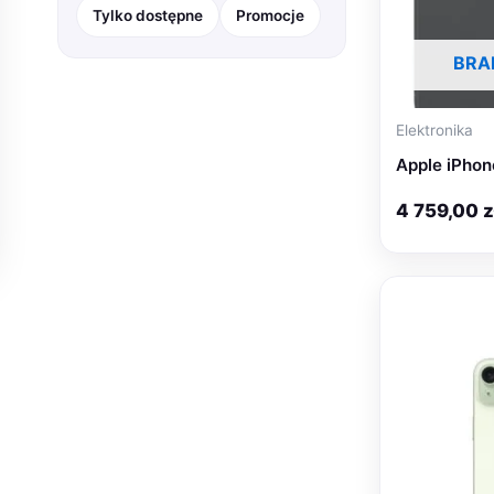
Tylko dostępne
Promocje
Gadżety
21
BRA
Motoryzacja
37
Obuwie
79
Elektronika
Odzież, obuwie, akcesoria
927
Apple iPhon
Ogród
46
4 759,00
z
Sport
168
Zabawki
830
Zdrowie i Uroda
75