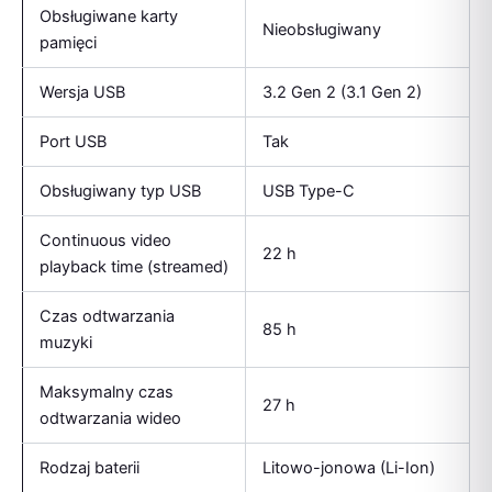
Obsługiwane karty
Nieobsługiwany
pamięci
Wersja USB
3.2 Gen 2 (3.1 Gen 2)
Port USB
Tak
Obsługiwany typ USB
USB Type-C
Continuous video
22 h
playback time (streamed)
Czas odtwarzania
85 h
muzyki
Maksymalny czas
27 h
odtwarzania wideo
Rodzaj baterii
Litowo-jonowa (Li-Ion)