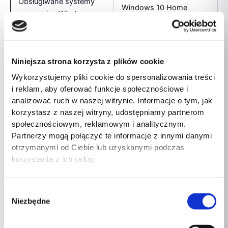
Obsługiwane systemy
Windows 10 Home
operacyjne Windows
Obsługiwane systemy
Windows 10 Pro x64
operacyjne Windows
Niniejsza strona korzysta z plików cookie
Obsługiwane systemy
Wykorzystujemy pliki cookie do spersonalizowania treści
Windows 11 Pro
operacyjne Windows
i reklam, aby oferować funkcje społecznościowe i
analizować ruch w naszej witrynie. Informacje o tym, jak
Obsługiwane systemy
korzystasz z naszej witryny, udostępniamy partnerom
Windows 11 Enterprise
operacyjne Windows
społecznościowym, reklamowym i analitycznym.
Partnerzy mogą połączyć te informacje z innymi danymi
Obsługiwane systemy
otrzymanymi od Ciebie lub uzyskanymi podczas
Windows 10
operacyjne Windows
korzystania z ich usług.
Obsługiwane systemy
Windows 11 Enterprise
operacyjne Windows
x64
Wybór
Niezbędne
zgody
Obsługiwane systemy
Windows 10 Enterprise
operacyjne Windows
x64