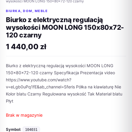
wysokości MOON LONG 150x80x72-120 czarny
BIURKA
,
DOM
,
MEBLE
Biurko z elektryczną regulacją
wysokości MOON LONG 150x80x72-
120 czarny
1 440,00
zł
Biurko z elektryczną regulacją wysokości MOON LONG
150x80x72-120 czarny Specyfikacja Prezentacja video
https://www.youtube.com/watch?
v=eLgb0uPq1fE&ab_channel=Sferis Półka na klawiaturę Nie
Kolor blatu Czarny Regulowana wysokość Tak Materiał blatu
Płyt
Brak w magazynie
Symbol:
104031