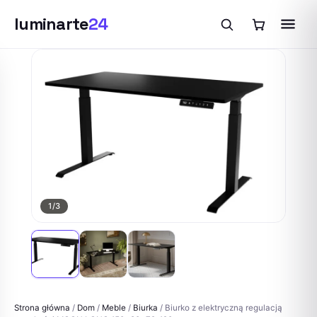
luminarte
24
Przejdź
do
treści
1
/3
Strona główna
/
Dom
/
Meble
/
Biurka
/ Biurko z elektryczną regulacją