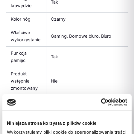
Tak
krawędzie
Kolor nóg
Czarny
Właściwe
Gaming, Domowe biuro, Biuro
wykorzystanie
Funkcja
Tak
pamięci
Produkt
wstępnie
Nie
zmontowany
Napięcie
100 – 240 V
wejściowe
Częstotliwość
50 / 60 Hz
Niniejsza strona korzysta z plików cookie
Wykorzystujemy pliki cookie do spersonalizowania treści