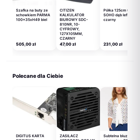
Szafka na buty ze
CITIZEN
Półka 125cm (2szt)
schowkiem PARMA
KALKULATOR
SOHO dąb lefkas +
100x35xH49 biel
BIUROWY SDC-
czarny
810NR, 10-
CYFROWY,
127X105MM,
CZARNY
505,00
zł
47,00
zł
231,00
zł
Polecane dla Ciebie
DIGITUS KARTA
ZASILACZ
Subtelna bluzka z