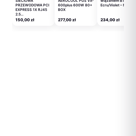
SIECIOWA
AEROCOOL PGS VX-
wiązaniem B140
PRZEWODOWA PCI
600plus 600W 80+
Ecru/Violet – Nife
EXPRESS 1X RJ45
BOX
2.5…
150,00
zł
277,00
zł
234,00
zł