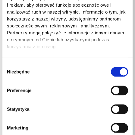
Zakres
i reklam, aby oferować funkcje społecznościowe i
regulacji
727 – 1202 mm
analizować ruch w naszej witrynie. Informacje o tym, jak
wysokości
korzystasz z naszej witryny, udostępniamy partnerom
społecznościowym, reklamowym i analitycznym.
Grubość blatu
22 mm
Partnerzy mogą połączyć te informacje z innymi danymi
otrzymanymi od Ciebie lub uzyskanymi podczas
Szerokość
korzystania z ich usług.
1500 mm
produktu
Maksymalne
Wybór
70 kg
obciążenie
Niezbędne
zgody
Głębokość
800 mm
Preferencje
produktu
Zawartość
Wszystkie potrzebne akcesoria
Statystyka
zestawu
montażowe x 1
Zawartość
Marketing
Biurko x 1
zestawu