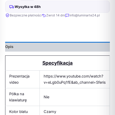
Wysyłka w 48h
Bezpieczne płatności
Zwrot 14 dni
info@luminarte24.pl
Opis
Specyfikacja
Prezentacja
https://www.youtube.com/watch?
video
v=eLgb0uPq1fE&ab_channel=Sferis
Półka na
Nie
klawiaturę
Kolor blatu
Czarny