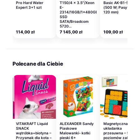
Pro Hard Water
T150/4 x 3.5″/Xeon
Basic AK-B1-500E
Expert 3+1 szt
E-
(500 W; Pasywne;
2314/16GB/1x480GB
120 mm)
SSD
SATA/Broadcom
5720…
114,00
zł
7 145,00
zł
109,00
zł
Polecane dla Ciebie
VITAKRAFT Liquid
ALEXANDER Sandy
Magnetyczna
SNACK
Piaskowe
układanka
wątróbka+biotyna –
Malowanki- kotki
przesuwna – 500
Przysmak dla kota –
pieski 6+
poziomów zabawy