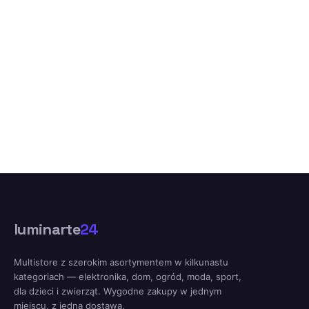
luminarte
24
Multistore z szerokim asortymentem w kilkunastu
kategoriach — elektronika, dom, ogród, moda, sport,
dla dzieci i zwierząt. Wygodne zakupy w jednym
miejscu, z jedną dostawą.