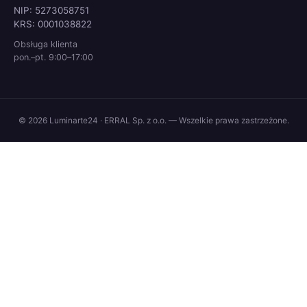
NIP: 5273058751
KRS: 0001038822
Obsługa klienta
pon.–pt. 9:00–17:00
© 2026 Luminarte24 · ERRAL Sp. z o.o. — Wszelkie prawa zastrzeżone.