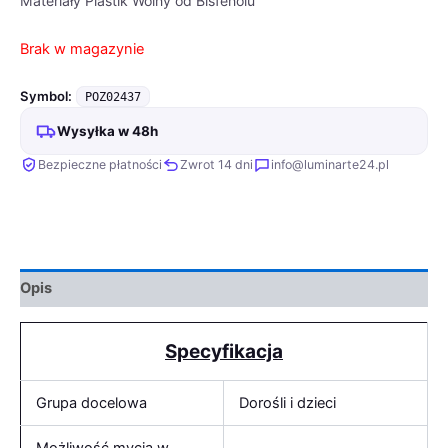
Materiały Plastik Wolny od Bisfenolu
Brak w magazynie
Symbol:
POZ02437
Wysyłka w 48h
Bezpieczne płatności
Zwrot 14 dni
info@luminarte24.pl
Opis
Specyfikacja
Grupa docelowa
Dorośli i dzieci