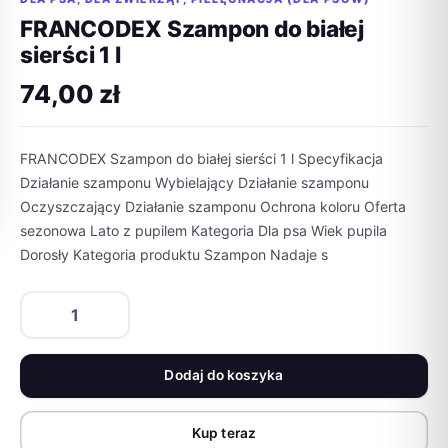
FRANCODEX Szampon do białej
sierści 1 l
74,00
zł
FRANCODEX Szampon do białej sierści 1 l Specyfikacja
Działanie szamponu Wybielający Działanie szamponu
Oczyszczający Działanie szamponu Ochrona koloru Oferta
sezonowa Lato z pupilem Kategoria Dla psa Wiek pupila
Dorosły Kategoria produktu Szampon Nadaje s
ilość
FRANCODEX
Szampon
do
Dodaj do koszyka
białej
sierści
1
Kup teraz
l