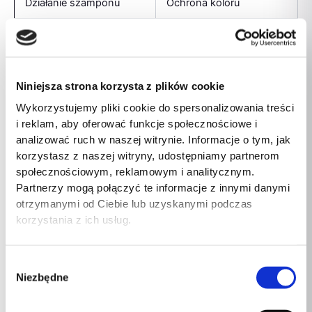
Działanie szamponu
Ochrona koloru
Oferta sezonowa
Lato z pupilem
Kategoria
Dla psa
Niniejsza strona korzysta z plików cookie
Wiek pupila
Dorosły
Wykorzystujemy pliki cookie do spersonalizowania treści
i reklam, aby oferować funkcje społecznościowe i
Kategoria produktu
Szampon
analizować ruch w naszej witrynie. Informacje o tym, jak
korzystasz z naszej witryny, udostępniamy partnerom
Nadaje się do rodzajów
Sierść biała
społecznościowym, reklamowym i analitycznym.
sierści
Partnerzy mogą połączyć te informacje z innymi danymi
otrzymanymi od Ciebie lub uzyskanymi podczas
Rodzaj opakowania
Butelka
korzystania z ich usług.
Pojemność
1000 ml
Wybór
Zakres wagowy
1 kg – 1,9 kg
Niezbędne
zgody
Waga produktu
1 kg