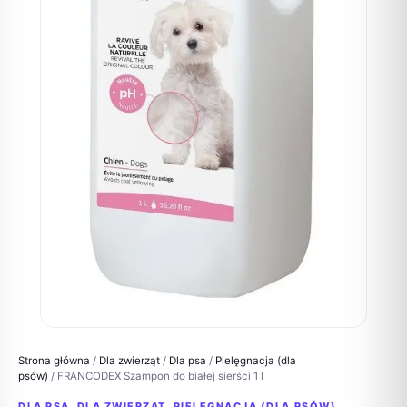
Strona główna
/
Dla zwierząt
/
Dla psa
/
Pielęgnacja (dla
psów)
/ FRANCODEX Szampon do białej sierści 1 l
DLA PSA
,
DLA ZWIERZĄT
,
PIELĘGNACJA (DLA PSÓW)