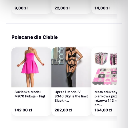
9,00
zł
22,00
zł
14,00
zł
Polecane dla Ciebie
Sukienka Model
Uprząż Model V-
Mata edukacyjna
M970 Fuksja – Figl
8346 Sky is the limit
piankowa puzzle
Black –…
różowa 143 x 143
cm…
142,00
zł
282,00
zł
164,00
zł