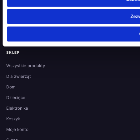
Odstąpienie od umowy
Zwroty i reklamacje
Zez
Wysyłka i dostawa
Metody płatności
SKLEP
Wszystkie produkty
Dla zwierząt
Dom
Dziecięce
Elektronika
Koszyk
Moje konto