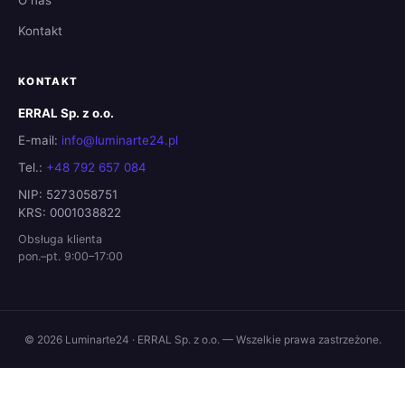
O nas
Kontakt
KONTAKT
ERRAL Sp. z o.o.
E-mail:
info@luminarte24.pl
Tel.:
+48 792 657 084
NIP: 5273058751
KRS: 0001038822
Obsługa klienta
pon.–pt. 9:00–17:00
© 2026 Luminarte24 · ERRAL Sp. z o.o. — Wszelkie prawa zastrzeżone.