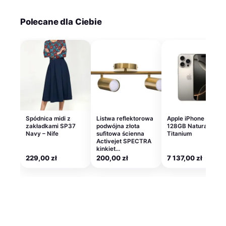
Polecane dla Ciebie
Spódnica midi z
Listwa reflektorowa
Apple iPhone 16 Pro
zakładkami SP37
podwójna złota
128GB Natural
Navy – Nife
sufitowa ścienna
Titanium
Activejet SPECTRA
kinkiet…
229,00
zł
200,00
zł
7 137,00
zł