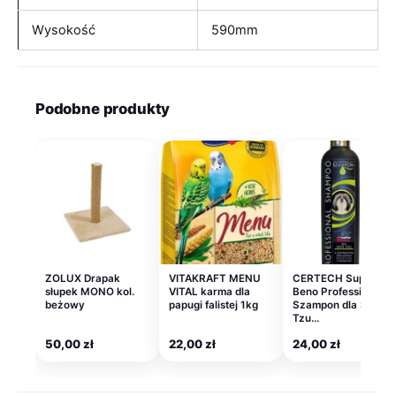
Wysokość
590mm
Podobne produkty
ZOLUX Drapak
VITAKRAFT MENU
CERTECH Super
słupek MONO kol.
VITAL karma dla
Beno Professional –
beżowy
papugi falistej 1kg
Szampon dla Shih
Tzu…
50,00
zł
22,00
zł
24,00
zł