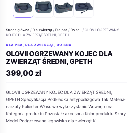
Strona główna
/
Dla zwierząt
/
Dla psa
/
Do snu
/ GLOVII OGRZEWANY
KOJEC DLA ZWIERZĄT ŚREDNI, GPETH
DLA PSA
,
DLA ZWIERZĄT
,
DO SNU
GLOVII OGRZEWANY KOJEC DLA
ZWIERZĄT ŚREDNI, GPETH
399,00
zł
GLOVII OGRZEWANY KOJEC DLA ZWIERZĄT ŚREDNI,
GPETH Specyfikacja Podkładka antypoślizgowa Tak Materiał
narzuty Poliester Właściwe wykorzystanie Wewnętrzna
Kategoria produktu Pozostałe akcesoria Kolor produktu Szary
Model Podgrzewane legowisko dla zwierząt K