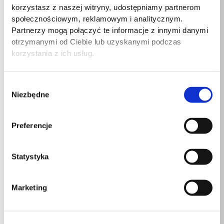
korzystasz z naszej witryny, udostępniamy partnerom
społecznościowym, reklamowym i analitycznym.
Szerokość
795mm
Partnerzy mogą połączyć te informacje z innymi danymi
otrzymanymi od Ciebie lub uzyskanymi podczas
Długość
495mm
korzystania z ich usług.
Wysokość
160mm
Wybór
Niezbędne
zgody
Podobne produkty
Preferencje
Statystyka
Marketing
Beaphar maść
GO GIFT Łapa
ROYAL CANIN FHN
przyśpieszająca
Legowisko dla psa i
Regular Sterilised 3
gojenie ran 30ml
kota L…
– sucha karma…