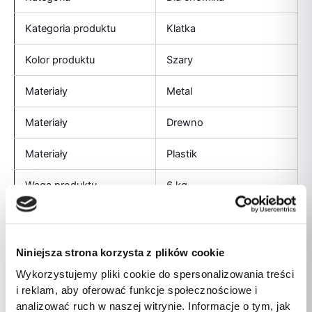
Kategoria produktu
Klatka
Kolor produktu
Szary
Materiały
Metal
Materiały
Drewno
Materiały
Plastik
Waga produktu
6 kg
Wysokość produktu
580 mm
Głębokość produktu
480 mm
Niniejsza strona korzysta z plików cookie
Wykorzystujemy pliki cookie do spersonalizowania treści
Zakres wagowy
5 kg – 9,9 kg
i reklam, aby oferować funkcje społecznościowe i
analizować ruch w naszej witrynie. Informacje o tym, jak
Szerokość produktu
780 mm