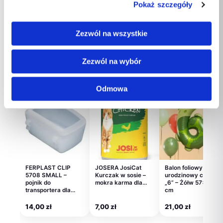
Pokaż szczegóły
60,00
zł
127,00
zł
28,00
zł
Zezwól na wszystkie
Zezwól na wybór
Polecane dla Ciebie
Odmowa
FERPLAST CLIP
JOSERA JosiCat
Balon foliowy
5708 SMALL –
Kurczak w sosie –
urodzinowy cyfra
pojnik do
mokra karma dla…
„6” – Żółw 57×86
transportera dla…
cm
14,00
zł
7,00
zł
21,00
zł