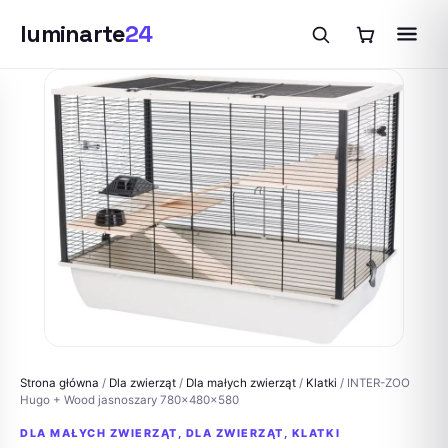
luminarte
24
Przejdź
do
treści
Strona główna
/
Dla zwierząt
/
Dla małych zwierząt
/
Klatki
/ INTER-ZOO
Hugo + Wood jasnoszary 780x480x580
DLA MAŁYCH ZWIERZĄT
,
DLA ZWIERZĄT
,
KLATKI