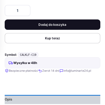
ilość
Kabel
Baseus
CALKLF-
Dodaj do koszyka
C19
(Lightning
M
Kup teraz
-
USB
2.0
M;
Symbol:
CALKLF-C19
2m;
Wysyłka w 48h
kolor
czarno-
Bezpieczne płatności
Zwrot 14 dni
info@luminarte24.pl
czerwony)
Opis