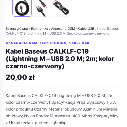
Strona główna
/
Elektronika
/
Akcesoria GSM
/
Kable USB
/ Kabel Baseus
CALKLF-C19 (Lightning M – USB 2.0 M; 2m; kolor czarno-czerwony)
AKCESORIA GSM
,
ELEKTRONIKA
,
KABLE USB
Kabel Baseus CALKLF-C19
(Lightning M – USB 2.0 M; 2m; kolor
czarno-czerwony)
20,00
zł
Kabel Baseus CALKLF-C19 (Lightning M – USB 2.0 M; 2m;
kolor czarno-czerwony) Specyfikacja Prąd wyjściowy 1,5 A
Kolor produktu Czarny Materiał obudowy Aluminium Materiał
obudowy Nylon Prędkość transferu 480 Mbps Kompatybilny
z Urządzenia z portem Lightning