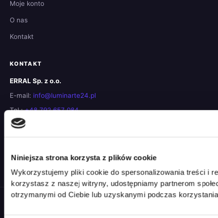
Moje konto
O nas
Kontakt
KONTAKT
ERRAL Sp. z o.o.
E-mail:
info@luminarte24.pl
Tel.:
+48 792 657 084
NIP: 5273058751
KRS: 0001038822
Obsługa klienta
Niniejsza strona korzysta z plików cookie
pon.–pt. 9:00–17:00
Wykorzystujemy pliki cookie do spersonalizowania treści i r
korzystasz z naszej witryny, udostępniamy partnerom społ
otrzymanymi od Ciebie lub uzyskanymi podczas korzystania 
© 2026 Luminarte24 · ERRAL Sp. z o.o. — Wszelkie prawa zastrzeżone.