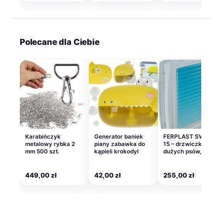
Polecane dla Ciebie
Karabińczyk
Generator baniek
FERPLAST SWING
metalowy rybka 2
piany zabawka do
15 – drzwiczki dla
mm 500 szt.
kąpieli krokodyl
dużych psów, białe
449,00
zł
42,00
zł
255,00
zł