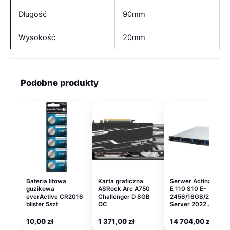
Długość
90mm
Wysokość
20mm
Podobne produkty
Bateria litowa
Karta graficzna
Serwer Actina Solar
guzikowa
ASRock Arc A750
E 110 S10 E-
everActive CR2016
Challenger D 8GB
2456/16GB/2x960
blister 5szt
OC
Server 2022…
10,00
zł
1 371,00
zł
14 704,00
zł