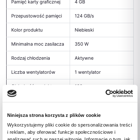
Pamięć karty graficznej
4 GB
Przepustowość pamięci
124 GB/s
Kolor produktu
Niebieski
Minimalna moc zasilacza
350 W
Rodzaj chłodzenia
Aktywne
Liczba wentylatorów
1 wentylator
Głębokość produktu
100 mm
Wysokość produktu
35,7 mm
Waga produktu
412 g
Niniejsza strona korzysta z plików cookie
Wykorzystujemy pliki cookie do spersonalizowania treści
Szerokość produktu
152,6 mm
i reklam, aby oferować funkcje społecznościowe i
analizować ruch w naszej witrynie. Informacje o tym, jak