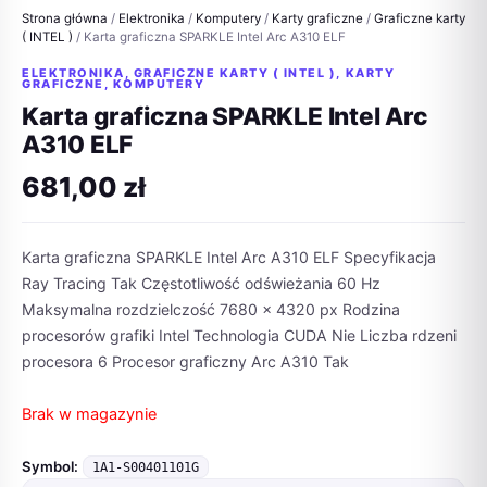
Strona główna
/
Elektronika
/
Komputery
/
Karty graficzne
/
Graficzne karty
( INTEL )
/ Karta graficzna SPARKLE Intel Arc A310 ELF
ELEKTRONIKA
,
GRAFICZNE KARTY ( INTEL )
,
KARTY
GRAFICZNE
,
KOMPUTERY
Karta graficzna SPARKLE Intel Arc
A310 ELF
681,00
zł
Karta graficzna SPARKLE Intel Arc A310 ELF Specyfikacja
Ray Tracing Tak Częstotliwość odświeżania 60 Hz
Maksymalna rozdzielczość 7680 x 4320 px Rodzina
procesorów grafiki Intel Technologia CUDA Nie Liczba rdzeni
procesora 6 Procesor graficzny Arc A310 Tak
Brak w magazynie
Symbol:
1A1-S00401101G