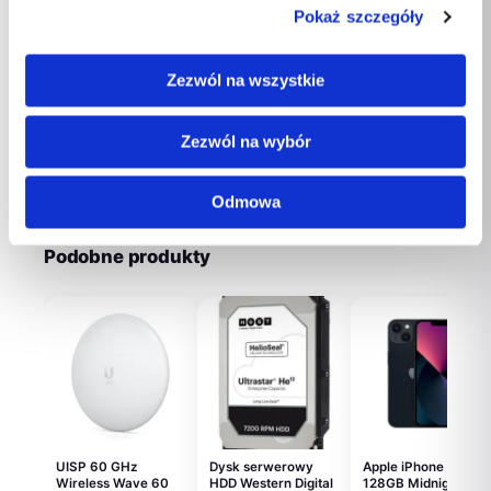
Ilość DisplayPort
3
Pokaż szczegóły
Szerokość
240mm
Zezwól na wszystkie
Długość
195mm
Zezwól na wybór
Wysokość
70mm
Odmowa
Podobne produkty
UISP 60 GHz
Dysk serwerowy
Apple iPhone 13
Wireless Wave 60
HDD Western Digital
128GB Midnight