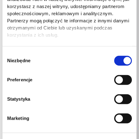
Wsparcie 8k
Tak
korzystasz z naszej witryny, udostępniamy partnerom
społecznościowym, reklamowym i analitycznym.
Wersja OpenCL
3.0
Partnerzy mogą połączyć te informacje z innymi danymi
otrzymanymi od Ciebie lub uzyskanymi podczas
Wersja OpenGL
4.6
korzystania z ich usług.
Dual Link DVI
Nie
Wybór
Wbudowany tuner tv
Nie
Niezbędne
zgody
Wersja DirectX
12 Ultimate
Preferencje
Wersja DisplayPort
2.0
Statystyka
Typ interfejsu
PCI Express x8 4.0
Ilość portów HDMI
1
Marketing
Wersja HDMI
2.0b