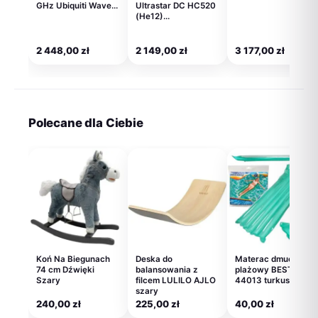
GHz Ubiquiti Wave…
Ultrastar DC HC520
(He12)…
2 448,00
zł
2 149,00
zł
3 177,00
zł
Polecane dla Ciebie
Koń Na Biegunach
Deska do
Materac dmuchany
74 cm Dźwięki
balansowania z
plażowy BESTWAY
Szary
filcem LULILO AJLO
44013 turkusowy
szary
240,00
zł
225,00
zł
40,00
zł