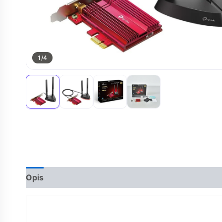
1
/4
Opis