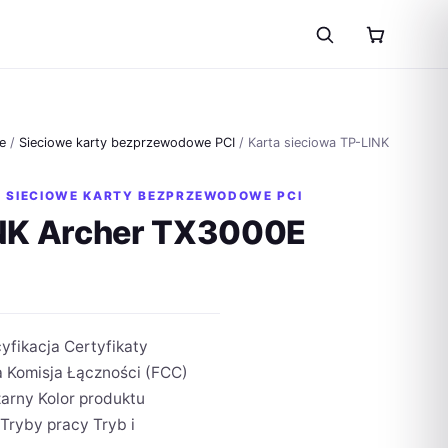
e
/
Sieciowe karty bezprzewodowe PCI
/ Karta sieciowa TP-LINK
,
SIECIOWE KARTY BEZPRZEWODOWE PCI
INK Archer TX3000E
fikacja Certyfikaty
a Komisja Łączności (FCC)
arny Kolor produktu
ryby pracy Tryb i