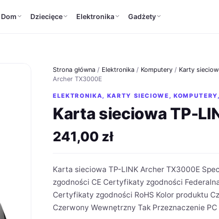
Dom
Dziecięce
Elektronika
Gadżety
Strona główna
/
Elektronika
/
Komputery
/
Karty sieciow
Archer TX3000E
ELEKTRONIKA
,
KARTY SIECIOWE
,
KOMPUTERY
Karta sieciowa TP-L
241,00
zł
Karta sieciowa TP-LINK Archer TX3000E Specy
zgodności CE Certyfikaty zgodności Federaln
Certyfikaty zgodności RoHS Kolor produktu Cz
Czerwony Wewnętrzny Tak Przeznaczenie PC T