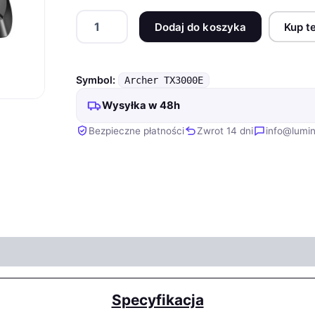
ilość
Dodaj do koszyka
Kup t
Karta
sieciowa
TP-
LINK
Symbol:
Archer TX3000E
Archer
TX3000E
Wysyłka w 48h
Bezpieczne płatności
Zwrot 14 dni
info@lumin
Specyfikacja