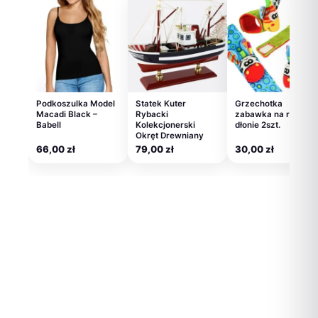
Podkoszulka Model
Statek Kuter
Grzechotka
Macadi Black –
Rybacki
zabawka na rączki
Babell
Kolekcjonerski
dłonie 2szt.
Okręt Drewniany
66,00
zł
79,00
zł
30,00
zł