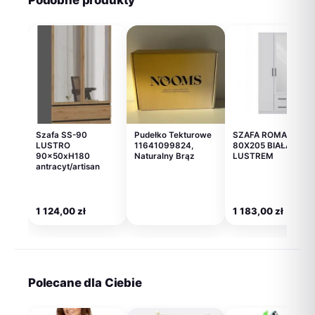
Podobne produkty
Szafa SS-90
Pudełko Tekturowe
SZAFA ROMANA
LUSTRO
11641099824,
80X205 BIAŁA Z
90x50xH180
Naturalny Brąz
LUSTREM
antracyt/artisan
1 124,00
zł
1 183,00
zł
Polecane dla Ciebie