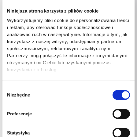
Rodzaj wykończenia
Matowy
Niniejsza strona korzysta z plików cookie
zewnętrznego
Wykorzystujemy pliki cookie do spersonalizowania treści
Lustro
Nie
i reklam, aby oferować funkcje społecznościowe i
analizować ruch w naszej witrynie. Informacje o tym, jak
Kolor produktu
Dębowy
korzystasz z naszej witryny, udostępniamy partnerom
społecznościowym, reklamowym i analitycznym.
Kolor produktu
Antracytowy
Partnerzy mogą połączyć te informacje z innymi danymi
otrzymanymi od Ciebie lub uzyskanymi podczas
Ilość szuflad
4 szuf.
korzystania z ich usług.
Materiał ramy
Płyta wiórowa
Wybór
Materiał wykończenia
Niezbędne
zgody
Laminat
zewnętrznego
Preferencje
Grubość płyty meblowej
16 mm
Głębokość produktu
400 mm
Statystyka