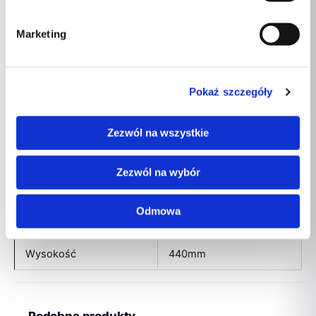
Wysokość produktu
970 mm
Marketing
Szerokość produktu
1200 mm
Zawartość zestawu
Instrukcja montażu x 1
Pokaż szczegóły
Zawartość zestawu
Komoda x 1
Zezwól na wszystkie
Wszystkie potrzebne
Zawartość zestawu
akcesoria montażowe x 1
Zezwól na wybór
Szerokość
260mm
Odmowa
Długość
140mm
Wysokość
440mm