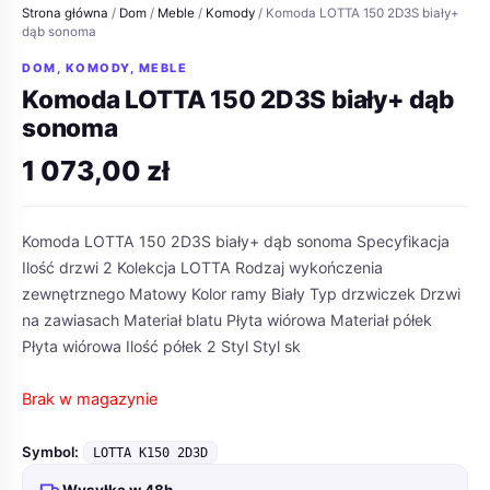
Strona główna
/
Dom
/
Meble
/
Komody
/ Komoda LOTTA 150 2D3S biały+
dąb sonoma
DOM
,
KOMODY
,
MEBLE
Komoda LOTTA 150 2D3S biały+ dąb
sonoma
1 073,00
zł
Komoda LOTTA 150 2D3S biały+ dąb sonoma Specyfikacja
Ilość drzwi 2 Kolekcja LOTTA Rodzaj wykończenia
zewnętrznego Matowy Kolor ramy Biały Typ drzwiczek Drzwi
na zawiasach Materiał blatu Płyta wiórowa Materiał półek
Płyta wiórowa Ilość półek 2 Styl Styl sk
Brak w magazynie
Symbol:
LOTTA K150 2D3D
Wysyłka w 48h