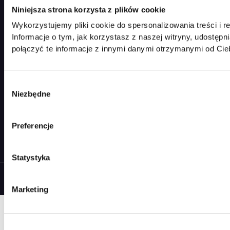
Kontakt
Niniejsza strona korzysta z plików cookie
Wykorzystujemy pliki cookie do spersonalizowania treści i r
KONTAKT
Informacje o tym, jak korzystasz z naszej witryny, udost
połączyć te informacje z innymi danymi otrzymanymi od Cie
ERRAL Sp. z o.o.
E-mail:
info@luminarte24.pl
Tel.:
+48 792 657 084
Wybór
Niezbędne
zgody
NIP: 5273058751
KRS: 0001038822
Obsługa klienta
Preferencje
pon.–pt. 9:00–17:00
Statystyka
© 2026 Luminarte24 · ERRAL Sp. z o.o. — Wszelkie prawa zastrzeżone.
Marketing