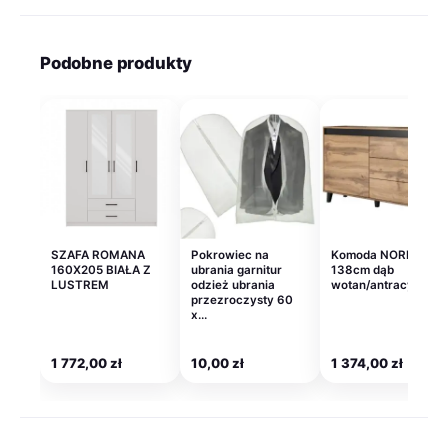
Podobne produkty
SZAFA ROMANA
Pokrowiec na
Komoda NORD
160X205 BIAŁA Z
ubrania garnitur
138cm dąb
LUSTREM
odzież ubrania
wotan/antracyt
przezroczysty 60
x…
1 772,00
zł
10,00
zł
1 374,00
zł