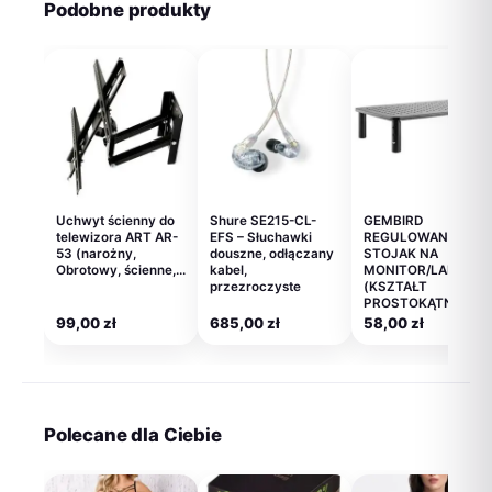
Podobne produkty
Uchwyt ścienny do
Shure SE215-CL-
GEMBIRD
telewizora ART AR-
EFS – Słuchawki
REGULOWANY
53 (narożny,
douszne, odłączany
STOJAK NA
Obrotowy, ścienne,…
kabel,
MONITOR/LAPTOP
przezroczyste
(KSZTAŁT
PROSTOKĄTNY)
99,00
zł
685,00
zł
58,00
zł
Polecane dla Ciebie