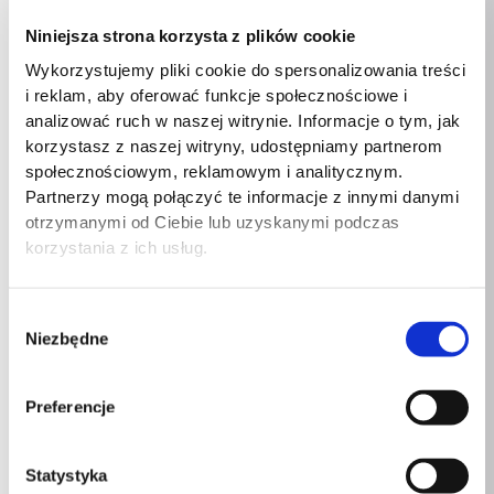
Przewodowa sieć LAN
Tak
Niniejsza strona korzysta z plików cookie
Wersja Bluetooth
5.0
Wykorzystujemy pliki cookie do spersonalizowania treści
i reklam, aby oferować funkcje społecznościowe i
Łączność z siecią
Nie
analizować ruch w naszej witrynie. Informacje o tym, jak
komórkową
korzystasz z naszej witryny, udostępniamy partnerom
społecznościowym, reklamowym i analitycznym.
Podstawowy standard
Wi-Fi 5 (802.11ac)
Partnerzy mogą połączyć te informacje z innymi danymi
Wi-Fi
otrzymanymi od Ciebie lub uzyskanymi podczas
korzystania z ich usług.
Przekątna ekranu
15,6″
Podświetlenie LED
Tak
Wybór
Niezbędne
zgody
Rozdzielczość
1920 x 1080 px
Natywna proporcja
Preferencje
16:9
obrazu
Statystyka
Typ HD
Full HD