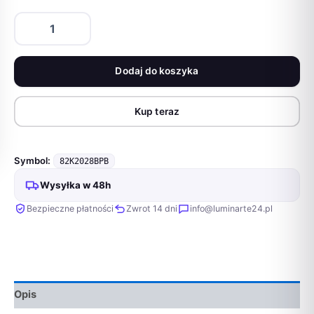
ilość
Lenovo
IdeaPad
Gaming
Dodaj do koszyka
3
15ACH6
Ryzen
Kup teraz
5
5500H
15.6"
FHD
Symbol:
82K2028BPB
IPS
Wysyłka w 48h
300nits
AG
Bezpieczne płatności
Zwrot 14 dni
info@luminarte24.pl
144Hz
16GB
DDR4
3200
SSD512
GeForce
Opis
RTX
2050