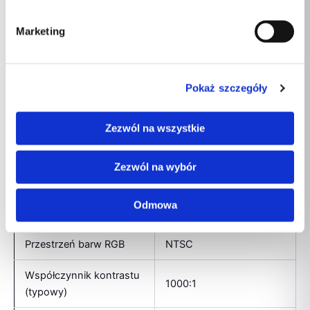
Paleta barw
45%
Marketing
Jasność
300 cd/m²
Ekran matowy
Tak
Pokaż szczegóły
Ekran dotykowy
Nie
Zezwól na wszystkie
Maksymalna
częstotliwość
144 Hz
Zezwól na wybór
odświeżania
Odmowa
Typ matrycy
IPS
Przestrzeń barw RGB
NTSC
Współczynnik kontrastu
1000:1
(typowy)