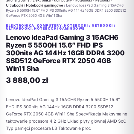
Strona główna
/
Elektronika
/
Komputery
/
Notebooki / Netbooki /
Ultrabooki
/
Notebooki gamingowe
/ Lenovo IdeaPad Gaming 3 15ACH6
Ryzen 5 5500H 15.6″ FHD IPS 300nits AG 144Hz 16GB DDR4 3200 SSD512
GeForce RTX 2050 4GB Win11 Sha
ELEKTRONIKA
,
KOMPUTERY
,
NOTEBOOKI / NETBOOKI /
ULTRABOOKI
,
NOTEBOOKI GAMINGOWE
Lenovo IdeaPad Gaming 3 15ACH6
Ryzen 5 5500H 15.6″ FHD IPS
300nits AG 144Hz 16GB DDR4 3200
SSD512 GeForce RTX 2050 4GB
Win11 Sha
3 888,00
zł
Lenovo IdeaPad Gaming 3 15ACH6 Ryzen 5 5500H 15.6"
FHD IPS 300nits AG 144Hz 16GB DDR4 3200 SSD512
GeForce RTX 2050 4GB Win11 Sha Specyfikacja Maksymalne
taktowanie procesora 4,2 GHz Układ płyty głównej AMD SoC
Typ pamięci procesora L3 Taktowanie proc