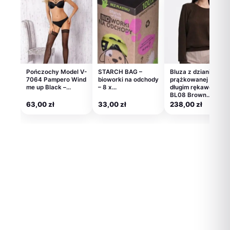
Pończochy Model V-
STARCH BAG –
Bluza z dzianiny
7064 Pampero Wind
bioworki na odchody
prążkowanej z
me up Black –…
– 8 x…
długim rękawem
BL08 Brown…
63,00
zł
33,00
zł
238,00
zł