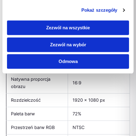
Pokaż szczegóły
Dołączona myszka
Tak
Klawiatura w zestawie
Tak
Zezwól na wszystkie
Typ HD
Full HD
Zezwól na wybór
Przekątna ekranu
21,5″
Odmowa
Zakres kąta nachylenia
-5 – 25°
Natywna proporcja
16:9
obrazu
Rozdzielczość
1920 x 1080 px
Paleta barw
72%
Przestrzeń barw RGB
NTSC