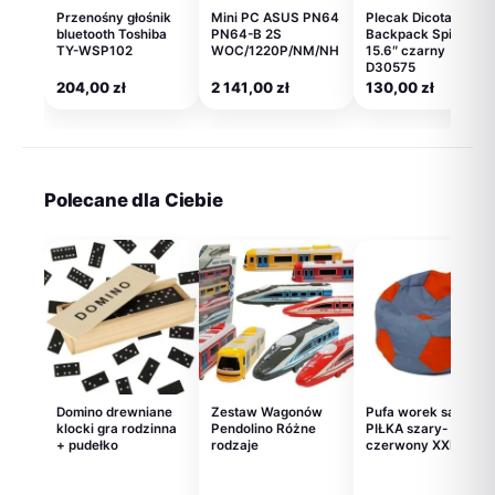
Przenośny głośnik
Mini PC ASUS PN64
Plecak Dicota
bluetooth Toshiba
PN64-B 2S
Backpack Spin 14-
TY-WSP102
WOC/1220P/NM/NH
15.6″ czarny
D30575
204,00
zł
2 141,00
zł
130,00
zł
Polecane dla Ciebie
Domino drewniane
Zestaw Wagonów
Pufa worek sako
klocki gra rodzinna
Pendolino Różne
PIŁKA szary-
+ pudełko
rodzaje
czerwony XXL 140