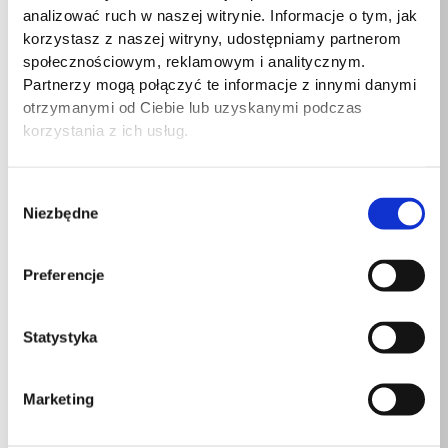
Przewodowa sieć LAN
Tak
analizować ruch w naszej witrynie. Informacje o tym, jak
korzystasz z naszej witryny, udostępniamy partnerom
Układ płyty głównej
Intel SoC
społecznościowym, reklamowym i analitycznym.
Partnerzy mogą połączyć te informacje z innymi danymi
Moduł TPM (Trusted
otrzymanymi od Ciebie lub uzyskanymi podczas
Tak
Platform Module)
korzystania z ich usług.
Wersja TPM
2.0
Wybór
Hasło BIOS
Tak
Niezbędne
zgody
Typ produktu
All-in-One PC
Preferencje
Możliwość podłączenia
Przewodowa
myszy
Statystyka
Możliwość podłączenia
Przewodowa
klawiatury
Marketing
Język klawiatury
Francuski