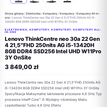
Strona główna
/
Elektronika
/
Komputery
/
Komputery
/
Komputery All-in-
one
/ Lenovo ThinkCentre neo 30a 22 Gen 4 21,5″FHD 250nits AG i5-
13420H 8GB DDR4 SSD256 Intel UHD W11Pro 3Y OnSite
ELEKTRONIKA
,
KOMPUTERY
,
KOMPUTERY
,
KOMPUTERY ALL-
IN-ONE
Lenovo ThinkCentre neo 30a 22 Gen
4 21,5″FHD 250nits AG i5-13420H
8GB DDR4 SSD256 Intel UHD W11Pro
3Y OnSite
3 849,00
zł
Lenovo ThinkCentre neo 30a 22 Gen 4 21,5"FHD 250nits AG
i5-13420H 8GB DDR4 SSD256 Intel UHD W11Pro 3Y OnSite
Specyfikacja Maksymalne taktowanie procesora 4,6 GHz Typ
procesora Intel® Core™ i5 Wydajny-rdzeniowy Maks.
częstotliwość Turbo 4,6 GHz Efekty