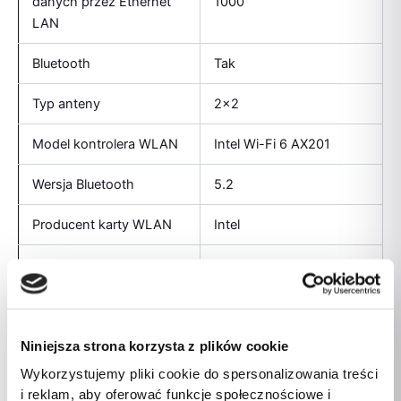
danych przez Ethernet
1000
LAN
Bluetooth
Tak
Typ anteny
2×2
Model kontrolera WLAN
Intel Wi-Fi 6 AX201
Wersja Bluetooth
5.2
Producent karty WLAN
Intel
Wi-Fi
Tak
Standardy Wi- Fi
Wi-Fi 6 (802.11ax)
Podstawowy standard
Niniejsza strona korzysta z plików cookie
Wi-Fi 6 (802.11ax)
Wi-Fi
Wykorzystujemy pliki cookie do spersonalizowania treści
i reklam, aby oferować funkcje społecznościowe i