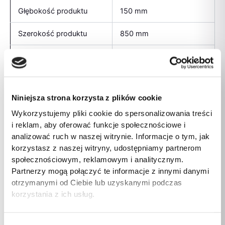
Głębokość produktu
150 mm
Szerokość produktu
850 mm
Wysokość produktu
820 mm
Szerokość
890mm
Niniejsza strona korzysta z plików cookie
Długość
425mm
Wykorzystujemy pliki cookie do spersonalizowania treści
Wysokość
90mm
i reklam, aby oferować funkcje społecznościowe i
analizować ruch w naszej witrynie. Informacje o tym, jak
korzystasz z naszej witryny, udostępniamy partnerom
społecznościowym, reklamowym i analitycznym.
Podobne produkty
Partnerzy mogą połączyć te informacje z innymi danymi
otrzymanymi od Ciebie lub uzyskanymi podczas
korzystania z ich usług.