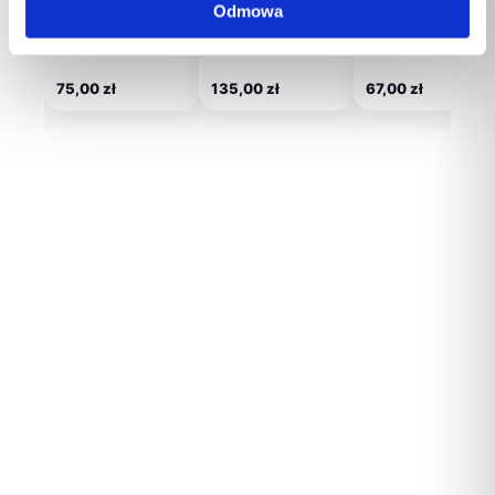
ROYAL CANIN CCN
Piżama Damska
Karta sieciowa TP-
Odmowa
Sterilised Loaf –
Model 331 Amarant
LINK UE306
mokra karma dla…
– Lupo Line
75,00
zł
135,00
zł
67,00
zł