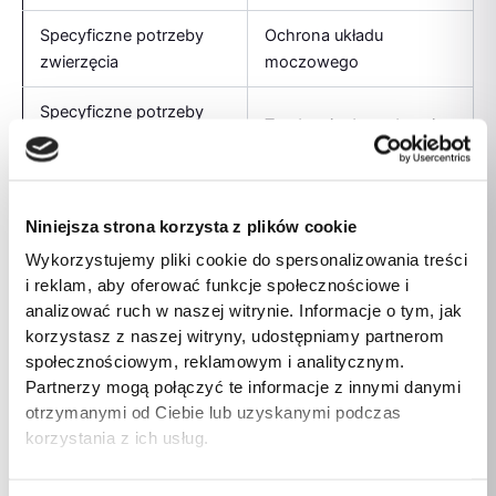
Specyficzne potrzeby
Ochrona układu
zwierzęcia
moczowego
Specyficzne potrzeby
Tendencja do nadwagi
zwierzęcia
Bezglutenowe
Tak
Niniejsza strona korzysta z plików cookie
Forma dawkowania
Stały
Wykorzystujemy pliki cookie do spersonalizowania treści
i reklam, aby oferować funkcje społecznościowe i
Bez soi
Brak danych
analizować ruch w naszej witrynie. Informacje o tym, jak
Rasa kota
Każda rasa
korzystasz z naszej witryny, udostępniamy partnerom
społecznościowym, reklamowym i analitycznym.
Waga produktu
12 x 85 g
Partnerzy mogą połączyć te informacje z innymi danymi
otrzymanymi od Ciebie lub uzyskanymi podczas
Białko
13%
korzystania z ich usług.
Włókna surowe
0,6%