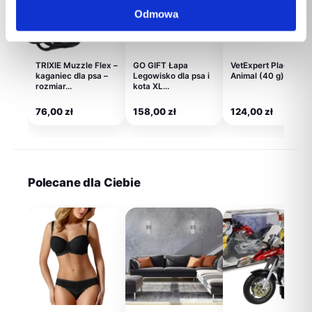
Odmowa
TRIXIE Muzzle Flex –
GO GIFT Łapa
VetExpert PlaqueOff
kaganiec dla psa –
Legowisko dla psa i
Animal (40 g)
rozmiar…
kota XL…
76,00
zł
158,00
zł
124,00
zł
Polecane dla Ciebie