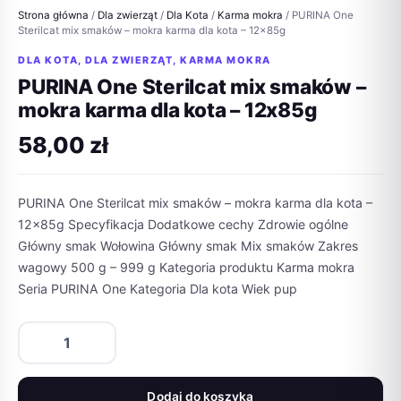
Strona główna
/
Dla zwierząt
/
Dla Kota
/
Karma mokra
/ PURINA One
Sterilcat mix smaków – mokra karma dla kota – 12x85g
DLA KOTA
,
DLA ZWIERZĄT
,
KARMA MOKRA
PURINA One Sterilcat mix smaków –
mokra karma dla kota – 12x85g
58,00
zł
PURINA One Sterilcat mix smaków – mokra karma dla kota –
12x85g Specyfikacja Dodatkowe cechy Zdrowie ogólne
Główny smak Wołowina Główny smak Mix smaków Zakres
wagowy 500 g – 999 g Kategoria produktu Karma mokra
Seria PURINA One Kategoria Dla kota Wiek pup
ilość
PURINA
One
Sterilcat
Dodaj do koszyka
mix