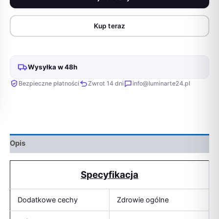
smaków
-
Kup teraz
mokra
karma
dla
kota
Wysyłka w 48h
-
12x85g
Bezpieczne płatności
Zwrot 14 dni
info@luminarte24.pl
Opis
Specyfikacja
Dodatkowe cechy
Zdrowie ogólne