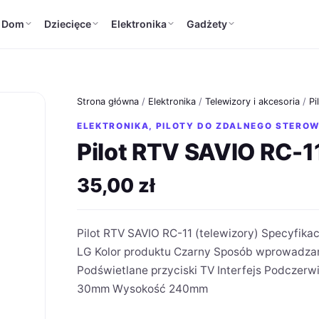
Dom
Dziecięce
Elektronika
Gadżety
Strona główna
/
Elektronika
/
Telewizory i akcesoria
/
Pi
ELEKTRONIKA
,
PILOTY DO ZDALNEGO STERO
Pilot RTV SAVIO RC-11
35,00
zł
Pilot RTV SAVIO RC-11 (telewizory) Specyfika
LG Kolor produktu Czarny Sposób wprowadzani
Podświetlane przyciski TV Interfejs Podczer
30mm Wysokość 240mm