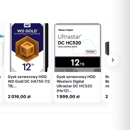
x
Dysk serwerowy HDD
Dysk serwerowy HDD
Rode Wireles
WD Gold DC HA750 (12
Western Digital
Bezprzewod
TB;…
Ultrastar DC HC520
mikrofon
(He12)…
2 016,00
zł
1 999,00
zł
2 057,00
zł