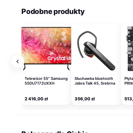
Podobne produkty
Telewizor 55″ Samsung
Słuchawka bluetooth
Płyt
55DU7172UXXH
Jabra Talk 45, Srebrna
PRI
2 416,00
zł
356,00
zł
513