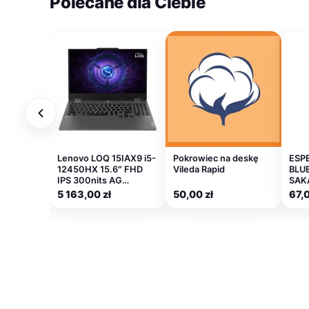
Polecane dla Ciebie
Lenovo LOQ 15IAX9 i5-
Pokrowiec na deskę
ESP
12450HX 15.6″ FHD
Vileda Rapid
BLU
IPS 300nits AG…
SAK
5 163,00
zł
50,00
zł
67,