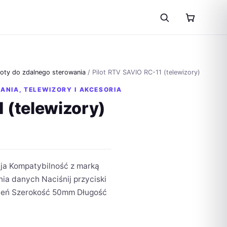
loty do zdalnego sterowania
/ Pilot RTV SAVIO RC-11 (telewizory)
WANIA
,
TELEWIZORY I AKCESORIA
 (telewizory)
cja Kompatybilność z marką
a danych Naciśnij przyciski
wień Szerokość 50mm Długość