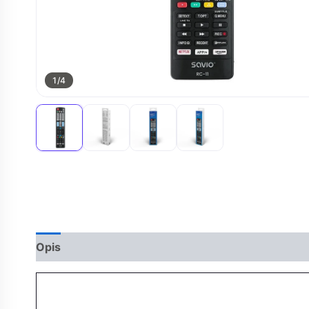
1
/4
Opis