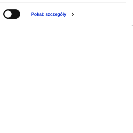
Pokaż szczegóły
KONTAKT
ERRAL Sp. z o.o.
E-mail:
info@luminarte24.pl
Tel.:
+48 792 657 084
NIP: 5273058751
KRS: 0001038822
Obsługa klienta
pon.–pt. 9:00–17:00