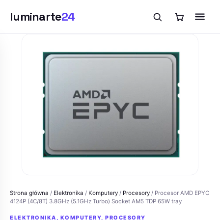
luminarte
24
Przejdź
do
treści
Strona główna
/
Elektronika
/
Komputery
/
Procesory
/ Procesor AMD EPYC
4124P (4C/8T) 3.8GHz (5.1GHz Turbo) Socket AM5 TDP 65W tray
ELEKTRONIKA
,
KOMPUTERY
,
PROCESORY