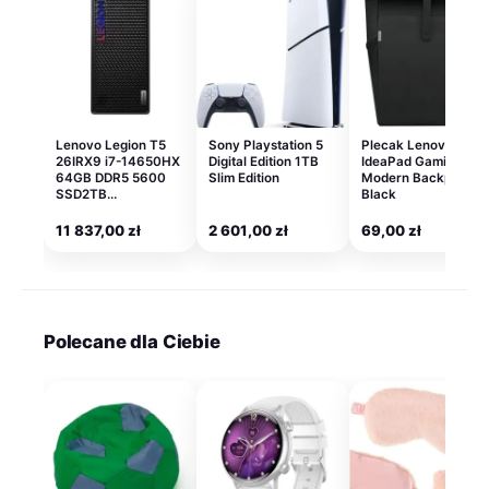
Lenovo Legion T5
Sony Playstation 5
Plecak Lenovo
26IRX9 i7-14650HX
Digital Edition 1TB
IdeaPad Gaming
64GB DDR5 5600
Slim Edition
Modern Backpack
SSD2TB…
Black
11 837,00
zł
2 601,00
zł
69,00
zł
Polecane dla Ciebie