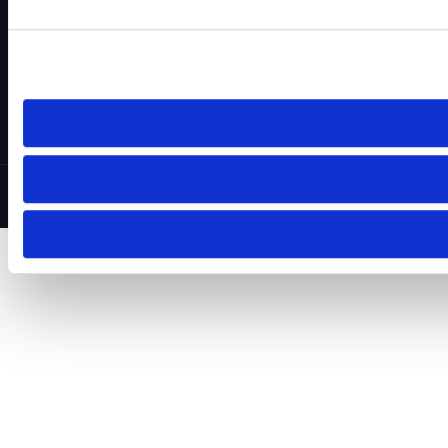
Tel.:
+48 792 657 084
NIP: 5273058751
KRS: 0001038822
Obsługa klienta
pon.–pt. 9:00–17:00
© 2026 Luminarte24 · ERRAL Sp. z o.o. — Wszelkie prawa zastrzeżone.