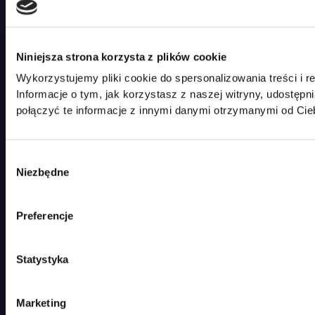
Wszystkie produkty
Dla zwierząt
Niniejsza strona korzysta z plików cookie
Dom
Wykorzystujemy pliki cookie do spersonalizowania treści i r
Dziecięce
Informacje o tym, jak korzystasz z naszej witryny, udost
połączyć te informacje z innymi danymi otrzymanymi od Cie
Elektronika
Koszyk
Wybór
Moje konto
Niezbędne
zgody
O nas
Kontakt
Preferencje
KONTAKT
Statystyka
ERRAL Sp. z o.o.
E-mail:
info@luminarte24.pl
Marketing