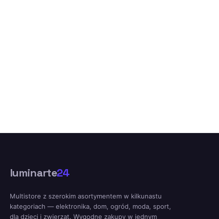
luminarte
24
Multistore z szerokim asortymentem w kilkunastu
kategoriach — elektronika, dom, ogród, moda, sport,
dla dzieci i zwierząt. Wygodne zakupy w jednym