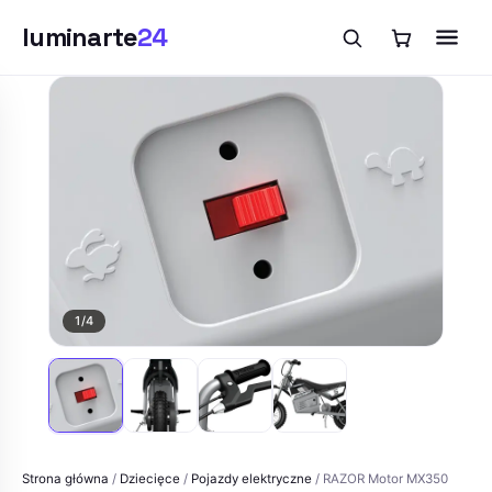
luminarte
24
Przejdź
do
treści
1
/4
Strona główna
/
Dziecięce
/
Pojazdy elektryczne
/ RAZOR Motor MX350