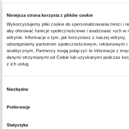
Niniejsza strona korzysta z plików cookie
Podobne produkty
Wykorzystujemy pliki cookie do spersonalizowania treści i r
aby oferować funkcje społecznościowe i analizować ruch w 
witrynie. Informacje o tym, jak korzystasz z naszej witryny,
udostępniamy partnerom społecznościowym, reklamowym i
analitycznym. Partnerzy mogą połączyć te informacje z inn
danymi otrzymanymi od Ciebie lub uzyskanymi podczas kor
z ich usług.
Parking drewniany
Parking drewniany
Kolorowanka
garaż LULILO
garaż komisariat
gipsowa obraz do
BENINO piętrowy
policji tor +
malowania 3D
Wybór
radiowóz helikopter
CANDELLANA
Vincent Van…
Niezbędne
zgody
249,00
zł
224,00
zł
68,00
zł
Preferencje
Polecane dla Ciebie
Statystyka