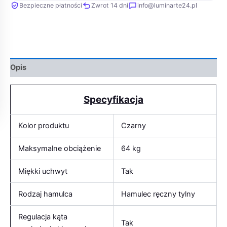
Bezpieczne płatności
Zwrot 14 dni
info@luminarte24.pl
Opis
Specyfikacja
Kolor produktu
Czarny
Maksymalne obciążenie
64 kg
Miękki uchwyt
Tak
Rodzaj hamulca
Hamulec ręczny tylny
Regulacja kąta
Tak