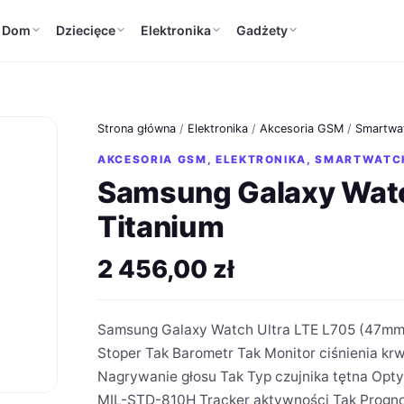
Dom
Dziecięce
Elektronika
Gadżety
Strona główna
/
Elektronika
/
Akcesoria GSM
/
Smartwa
AKCESORIA GSM
,
ELEKTRONIKA
,
SMARTWATC
Samsung Galaxy Watc
Titanium
2 456,00
zł
Samsung Galaxy Watch Ultra LTE L705 (47mm)
Stoper Tak Barometr Tak Monitor ciśnienia krw
Nagrywanie głosu Tak Typ czujnika tętna Op
MIL-STD-810H Tracker aktywności Tak Progn