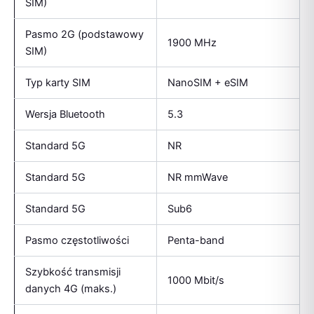
SIM)
Pasmo 2G (podstawowy
1900 MHz
SIM)
Typ karty SIM
NanoSIM + eSIM
Wersja Bluetooth
5.3
Standard 5G
NR
Standard 5G
NR mmWave
Standard 5G
Sub6
Pasmo częstotliwości
Penta-band
Szybkość transmisji
1000 Mbit/s
danych 4G (maks.)