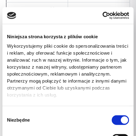
Maksymalna jasność
1600 cd/m²
wyświetlacza (HDR)
Maksymalna jasność
2000 cd/m²
Niniejsza strona korzysta z plików cookie
wyświetlacza (Outdoor)
Wykorzystujemy pliki cookie do spersonalizowania treści
Powłoka oleofobowa
Tak
i reklam, aby oferować funkcje społecznościowe i
analizować ruch w naszej witrynie. Informacje o tym, jak
Obsługiwane systemy
korzystasz z naszej witryny, udostępniamy partnerom
Windows 10
operacyjne Windows
społecznościowym, reklamowym i analitycznym.
Partnerzy mogą połączyć te informacje z innymi danymi
Obsługiwane systemy
otrzymanymi od Ciebie lub uzyskanymi podczas
Windows 10 Education
operacyjne Windows
korzystania z ich usług.
Obsługiwane systemy
Windows 10 Pro
operacyjne Windows
Wybór
Niezbędne
zgody
Obsługiwane systemy
Windows 10 IoT
operacyjne Windows
Enterprise