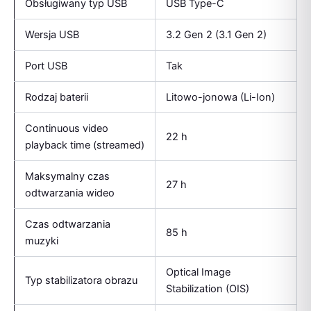
Obsługiwany typ USB
USB Type-C
Wersja USB
3.2 Gen 2 (3.1 Gen 2)
Port USB
Tak
Rodzaj baterii
Litowo-jonowa (Li-Ion)
Continuous video
22 h
playback time (streamed)
Maksymalny czas
27 h
odtwarzania wideo
Czas odtwarzania
85 h
muzyki
Optical Image
Typ stabilizatora obrazu
Stabilization (OIS)